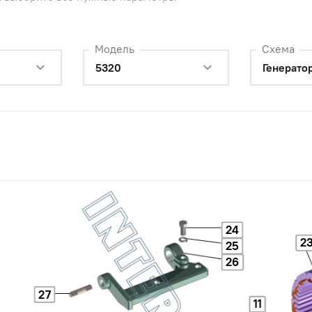
подшипника
Наличие
Обратитесь к
Модель
Схема
консультанту
5320
Генерато
ружинная
Наличие
Обратитесь к
консультанту
Наличие
Обратитесь к
консультанту
Наличие
Обратитесь к
24
консультанту
2
25
26
ружинная
Наличие
Обратитесь к
консультанту
27
11