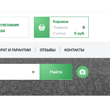
Корзина
егистрация
Товаров:
0
ход
с НДС
Сумма:
0 руб.
−
+
Купить
б.
РАТ И ГАРАНТИИ
ОТЗЫВЫ
КОНТАКТЫ
Найти
✕
с НДС
−
+
Купить
уб.