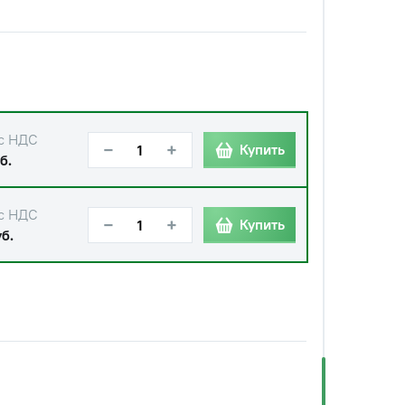
с НДС
−
+
Купить
б.
с НДС
−
+
Купить
б.