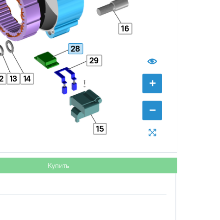
16
28
29
2
13
14
+
с НДС
−
+
Купить
уб.
−
15
с НДС
−
+
Купить
б.
Купить