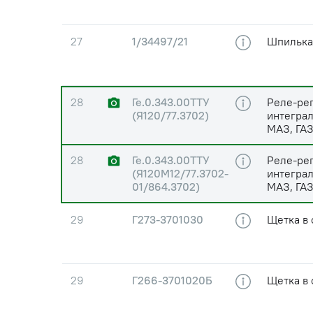
27
1/34497/21
Шпилька
28
Ге.0.343.00ТТУ
Реле-ре
(Я120/77.3702)
интегра
МАЗ, ГА
28
Ге.0.343.00ТТУ
Реле-ре
(Я120М12/77.3702-
интегра
01/864.3702)
МАЗ, ГА
29
Г273-3701030
Щетка в 
29
Г266-3701020Б
Щетка в 