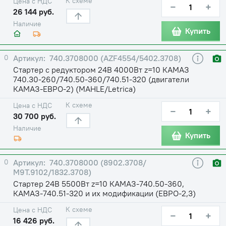
К схеме
Цена с НДС
−
+
26 144 руб.
Наличие
Купить
0
740.3708000 (AZF4554/5402.3708)
Стартер с редуктором 24В 4000Вт z=10 КАМАЗ
740.30-260/740.50-360/740.51-320 (двигатели
КАМАЗ-ЕВРО-2) (MAHLE/Letrica)
К схеме
Цена с НДС
−
+
30 700 руб.
Наличие
Купить
0
740.3708000 (8902.3708/
М9Т.9102/1832.3708)
Стартер 24В 5500Вт z=10 КАМАЗ-740.50-360,
КАМАЗ-740.51-320 и их модификации (ЕВРО-2,3)
К схеме
Цена с НДС
−
+
16 426 руб.