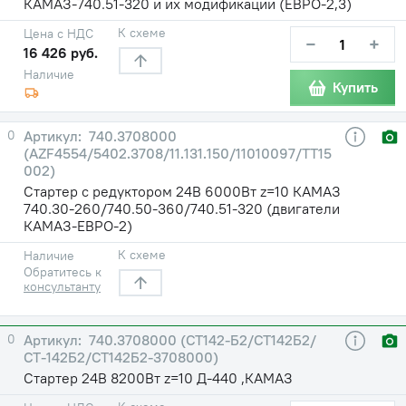
КАМАЗ-740.51-320 и их модификации (ЕВРО-2,3)
К схеме
Цена с НДС
−
+
16 426 руб.
Наличие
Купить
0
740.3708000
(AZF4554/5402.3708/11.131.150/11010097/TT15
002)
Стартер с редуктором 24В 6000Вт z=10 КАМАЗ
740.30-260/740.50-360/740.51-320 (двигатели
КАМАЗ-ЕВРО-2)
К схеме
Наличие
Обратитесь к
консультанту
0
740.3708000 (СТ142-Б2/СТ142Б2/
СТ-142Б2/СТ142Б2-3708000)
Стартер 24В 8200Вт z=10 Д-440 ,КАМАЗ