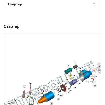
Стартер
Стартер
37
35
38
34
36
33
2
32
31
27
39
28
23
21
26
29
40
25
2
30
42
24
17
15
22
16
2
3
14
43
20
44
19
45
41
46
47
18
48
49