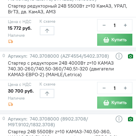
Стартер редукторный 24В 5500Вт z=10 КамАЗ, УРАЛ,
ВгТЗ, дв. КамАЗ, АМЗ
К схеме
Цена с НДС
−
+
15 772 руб.
Наличие
Купить
0
740.3708000 (AZF4554/5402.3708)
Стартер с редуктором 24В 4000Вт z=10 КАМАЗ
740.30-260/740.50-360/740.51-320 (двигатели
КАМАЗ-ЕВРО-2) (MAHLE/Letrica)
К схеме
Цена с НДС
−
+
30 700 руб.
Наличие
Купить
0
740.3708000 (8902.3708/
М9Т.9102/1832.3708)
Стартер 24В 5500Вт z=10 КАМАЗ-740.50-360,