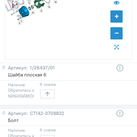
13
9
8
12
3
2
1
11
+
10
4
6
7
2
−
0
1/26437/01
Шайба плоская 6
К схеме
Наличие
Обратитесь к
консультанту
0
СТ142-3708832
Болт
К схеме
Наличие
Обратитесь к