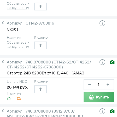
Обратитесь к
консультанту
0
СТ142-3708816
Скоба
К схеме
Наличие
Обратитесь к
консультанту
0
740.3708000 (СТ142-Б2/СТ142Б2/
СТ-142Б2/СТ142Б2-3708000)
Стартер 24В 8200Вт z=10 Д-440 ,КАМАЗ
К схеме
Цена с НДС
−
+
26 144 руб.
Наличие
Купить
0
740.3708000 (8912.3708/
М9Т.9112/1842.3778/СТ142В2/11010086)