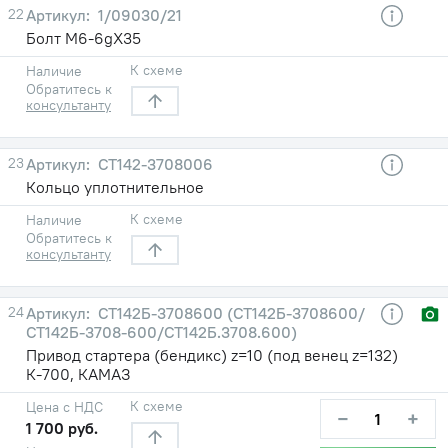
22
1/09030/21
Болт М6-6gХ35
К схеме
Наличие
Обратитесь к
консультанту
23
СТ142-3708006
Кольцо уплотнительное
К схеме
Наличие
Обратитесь к
консультанту
24
СТ142Б-3708600 (СТ142Б-3708600/
СТ142Б-3708-600/СТ142Б.3708.600)
Привод стартера (бендикс) z=10 (под венец z=132)
К-700, КАМАЗ
К схеме
Цена с НДС
−
+
1 700 руб.