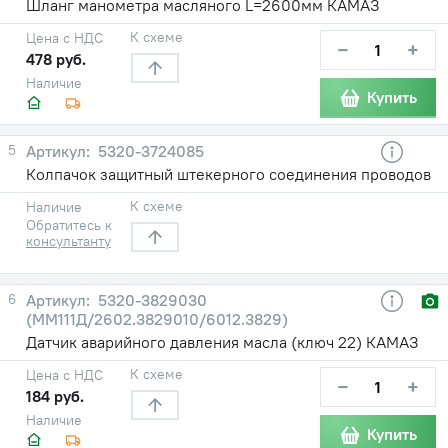
Шланг манометра масляного L=2600мм КАМАЗ
К схеме
Цена с НДС
−
+
478 руб.
Наличие
Купить
5
5320-3724085
Колпачок защитный штекерного соединения проводов
К схеме
Наличие
Обратитесь к
консультанту
6
5320-3829030
(ММ111Д/2602.3829010/6012.3829)
Датчик аварийного давления масла (ключ 22) КАМАЗ
К схеме
Цена с НДС
−
+
184 руб.
Наличие
Купить