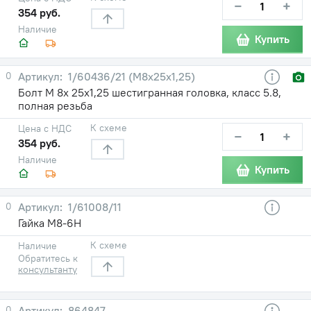
−
+
354 руб.
Наличие
Купить
0
1/60436/21 (М8х25х1,25)
Болт М 8х 25х1,25 шестигранная головка, класс 5.8,
полная резьба
К схеме
Цена с НДС
−
+
354 руб.
Наличие
Купить
0
1/61008/11
Гайка М8-6Н
К схеме
Наличие
Обратитесь к
консультанту
0
864847