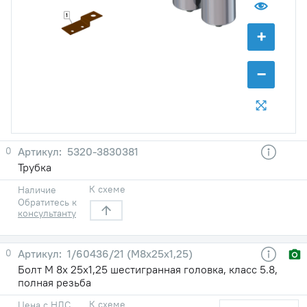
1
+
−
0
5320-3830381
Трубка
К схеме
Наличие
Обратитесь к
консультанту
0
1/60436/21 (М8х25х1,25)
Болт М 8х 25х1,25 шестигранная головка, класс 5.8,
полная резьба
К схеме
Цена с НДС