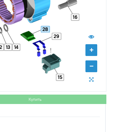
16
28
29
2
13
14
+
с НДС
−
+
Купить
уб.
−
15
с НДС
−
+
Купить
б.
Купить