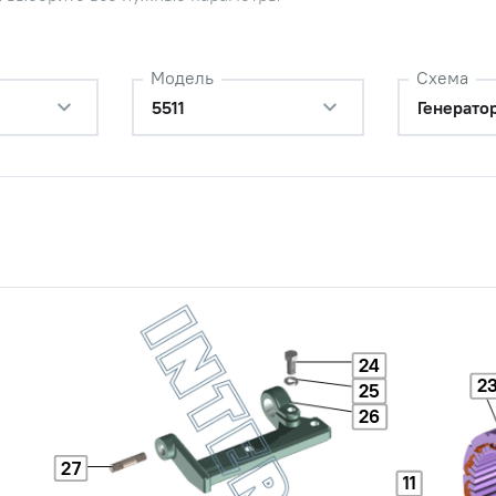
подшипника
Наличие
Обратитесь к
Модель
Схема
консультанту
5511
Генерато
ружинная
Наличие
Обратитесь к
консультанту
Наличие
Обратитесь к
консультанту
Наличие
Обратитесь к
24
консультанту
2
25
26
ружинная
Наличие
Обратитесь к
консультанту
27
11