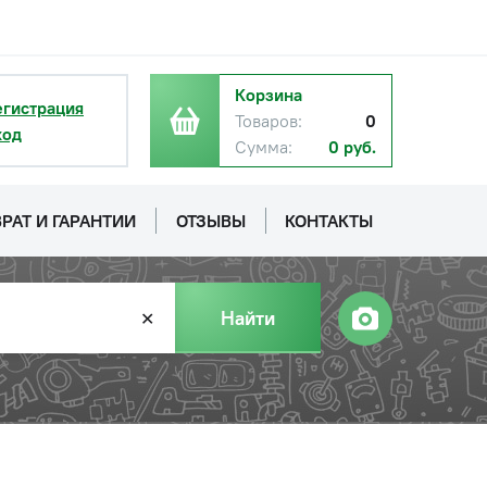
Корзина
егистрация
Товаров:
0
ход
с НДС
Сумма:
0 руб.
−
+
Купить
б.
РАТ И ГАРАНТИИ
ОТЗЫВЫ
КОНТАКТЫ
Найти
✕
с НДС
−
+
Купить
уб.