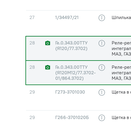
27
1/34497/21
Шпилька
28
Ге.0.343.00ТТУ
Реле-ре
(Я120/77.3702)
интегра
МАЗ, ГА
28
Ге.0.343.00ТТУ
Реле-ре
(Я120М12/77.3702-
интегра
01/864.3702)
МАЗ, ГА
29
Г273-3701030
Щетка в 
29
Г266-3701020Б
Щетка в 