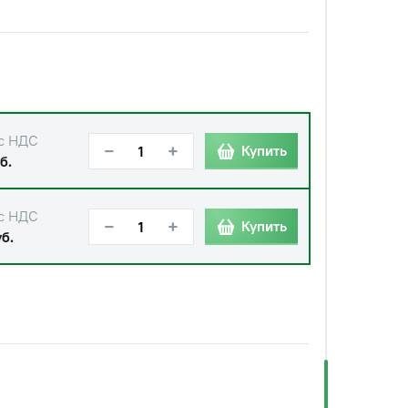
с НДС
−
+
Купить
б.
с НДС
−
+
Купить
б.