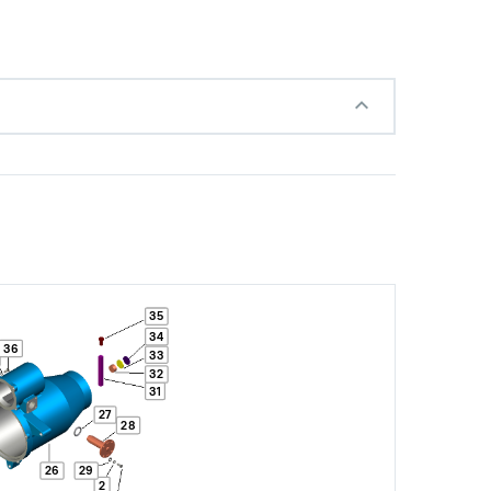
с НДС
−
+
Купить
35
 руб.
34
36
33
32
31
27
28
с НДС
−
+
Купить
 руб.
26
29
2