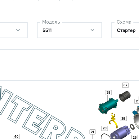
Обратитесь к
консультанту
Модель
Схема
Наличие
Обратитесь к
5511
Стартер
консультанту
Наличие
Обратитесь к
консультанту
24В 8200Вт z=10 Д-440 ,КАМАЗ
Цена 
Наличие
37
26 144
38
2
редукторный 24В 5500Вт z=10
39
РАЛ, ВгТЗ, дв. КамАЗ, АМЗ
Цена 
Наличие
23
21
15 772
40
25