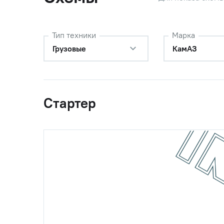
Тип техники
Марка
0
СТ142-3708817
Пружина
Грузовые
КамАЗ
0
СТ142-3708816
Скоба
Стартер
0
740.3708000
Стартер 
(СТ142-Б2/
СТ142Б2/
СТ-142Б2/
СТ142Б2-3708000)
0
740.3708000
Стартер 
(8912.3708/
КамАЗ, У
М9Т.9112/1842.377
8/
СТ142В2/11010086