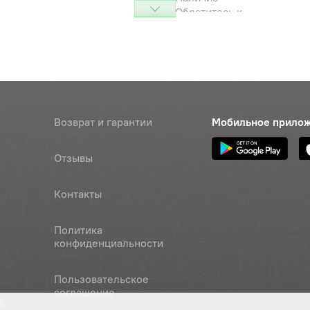
Обратитесь к
консультанту
лоская 6
Наличие
Обратитесь к
консультанту
2
Наличие
Возврат и гарантии
Мобильное прило
Обратитесь к
консультанту
Отзывы
-6gх20
Наличие
Обратитесь к
Контакты
консультанту
Политика
о потребности
Наличие
конфиденциальности
Обратитесь к
консультанту
Пользовательское
соглашение
ружинная 12
Наличие
а