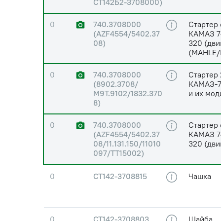
СТ142Б2-3708000)
0
740.3708000
Стартер 
(AZF4554/5402.37
КАМАЗ 7
08)
320 (дв
(MAHLE/L
0
740.3708000
Стартер 
(8902.3708/
КАМАЗ-7
М9Т.9102/1832.370
и их мод
8)
0
740.3708000
Стартер 
(AZF4554/5402.37
КАМАЗ 7
08/11.131.150/11010
320 (дв
097/TT15002)
0
СТ142-3708815
Чашка
0
СТ142-3708803
Шайба