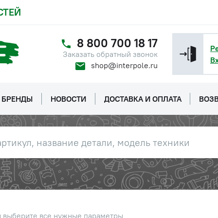
Обратитесь к
СТЕЙ
консультанту
8 800 700 18 17
нтактный
Наличие
Р
Обратитесь к
Заказать обратный звонок
В
консультанту
shop@interpole.ru
Наличие
Обратитесь к
БРЕНДЫ
НОВОСТИ
ДОСТАВКА И ОПЛАТА
ВОЗВ
консультанту
в сборе
Наличие
Обратитесь к
консультанту
уплотнительное
Наличие
Обратитесь к
консультанту
Наличие
ы выберите все нужные параметры