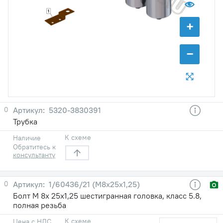
1
+
−
0
5320-3830391
Трубка
К схеме
Наличие
Обратитесь к
консультанту
0
1/60436/21 (М8х25х1,25)
Болт М 8х 25х1,25 шестигранная головка, класс 5.8,
полная резьба
К схеме
Цена с НДС