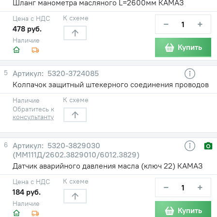
Шланг манометра масляного L=2600мм КАМАЗ
К схеме
Цена с НДС
−
+
478 руб.
Наличие
Купить
5
5320-3724085
Колпачок защитный штекерного соединения проводов
К схеме
Наличие
Обратитесь к
консультанту
6
5320-3829030
(ММ111Д/2602.3829010/6012.3829)
Датчик аварийного давления масла (ключ 22) КАМАЗ
К схеме
Цена с НДС
−
+
184 руб.
Наличие
Купить