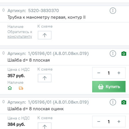
0
5320-3830370
Трубка к манометру первая, контур II
К схеме
Наличие
Обратитесь к
консультанту
0
1/05196/01 (А.8.01.08кп.019)
Шайба d= 8 плоская
К схеме
Цена с НДС
−
+
357 руб.
Наличие
Купить
0
1/05196/01 (А.8.01.08кп.019)
Шайба d= 8 плоская оцинк
К схеме
Цена с НДС
−
+
384 руб.