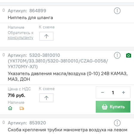
0
864899
Ниппель для шланга
К схеме
Наличие
Обратитесь к
консультанту
0
5320-3810010
(УК170М/33.3810/5320-3810010/CZAG-0058/
УК170МУ-ХЛ)
Указатель давления масла/воздуха (0-10) 24В КАМАЗ,
МАЗ, ДОН
К схеме
Цена с НДС
−
+
716 руб.
Наличие
Купить
0
853920
Скоба крепления трубки манометра воздуха на левом