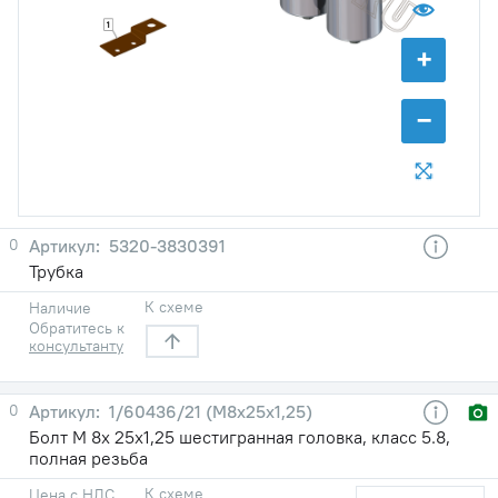
1
+
−
0
5320-3830391
Трубка
К схеме
Наличие
Обратитесь к
консультанту
0
1/60436/21 (М8х25х1,25)
Болт М 8х 25х1,25 шестигранная головка, класс 5.8,
полная резьба
К схеме
Цена с НДС