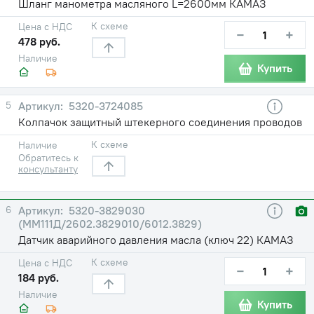
Шланг манометра масляного L=2600мм КАМАЗ
К схеме
Цена с НДС
−
+
478 руб.
Наличие
Купить
5
5320-3724085
Колпачок защитный штекерного соединения проводов
К схеме
Наличие
Обратитесь к
консультанту
6
5320-3829030
(ММ111Д/2602.3829010/6012.3829)
Датчик аварийного давления масла (ключ 22) КАМАЗ
К схеме
Цена с НДС
−
+
184 руб.
Наличие
Купить