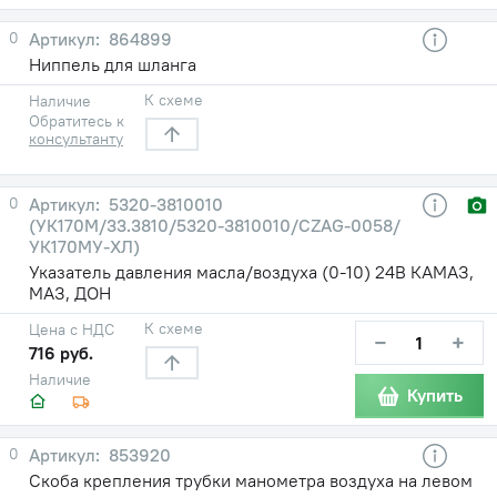
0
864899
Ниппель для шланга
К схеме
Наличие
Обратитесь к
консультанту
0
5320-3810010
(УК170М/33.3810/5320-3810010/CZAG-0058/
УК170МУ-ХЛ)
Указатель давления масла/воздуха (0-10) 24В КАМАЗ,
МАЗ, ДОН
К схеме
Цена с НДС
−
+
716 руб.
Наличие
Купить
0
853920
Скоба крепления трубки манометра воздуха на левом