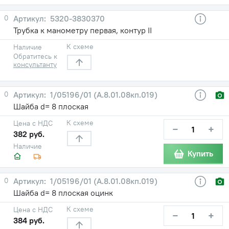
0
5320-3830370
Трубка к манометру первая, контур II
К схеме
Наличие
Обратитесь к
консультанту
0
1/05196/01 (А.8.01.08кп.019)
Шайба d= 8 плоская
К схеме
Цена с НДС
−
+
382 руб.
Наличие
Купить
0
1/05196/01 (А.8.01.08кп.019)
Шайба d= 8 плоская оцинк
К схеме
Цена с НДС
−
+
384 руб.