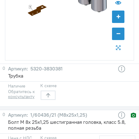
1
+
−
0
5320-3830381
Трубка
К схеме
Наличие
Обратитесь к
консультанту
0
1/60436/21 (М8х25х1,25)
Болт М 8х 25х1,25 шестигранная головка, класс 5.8,
полная резьба
К схеме
Цена с НДС