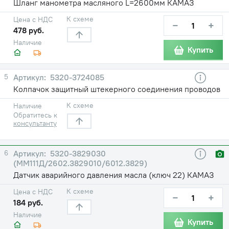
Шланг манометра масляного L=2600мм КАМАЗ
К схеме
Цена с НДС
−
+
478 руб.
Наличие
Купить
5
5320-3724085
Колпачок защитный штекерного соединения проводов
К схеме
Наличие
Обратитесь к
консультанту
6
5320-3829030
(ММ111Д/2602.3829010/6012.3829)
Датчик аварийного давления масла (ключ 22) КАМАЗ
К схеме
Цена с НДС
−
+
184 руб.
Наличие
Купить