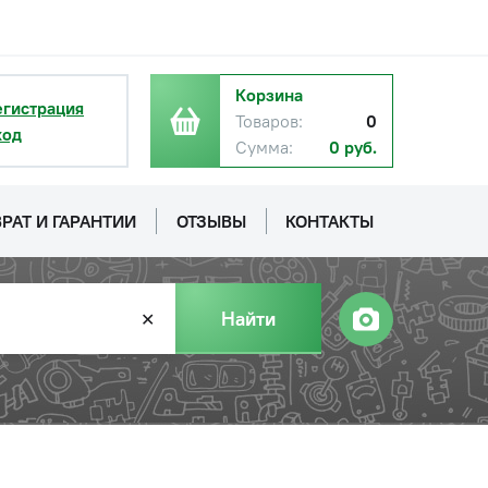
Корзина
егистрация
Товаров:
0
ход
Сумма:
0 руб.
РАТ И ГАРАНТИИ
ОТЗЫВЫ
КОНТАКТЫ
Найти
✕