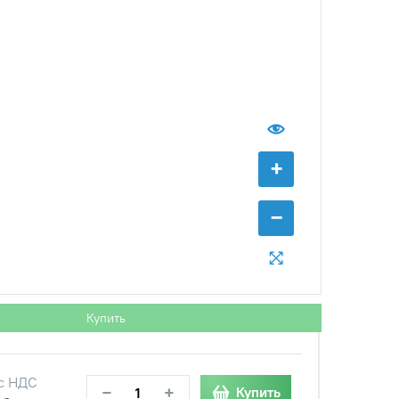
с НДС
−
+
Купить
уб.
с НДС
+
−
+
Купить
уб.
−
Купить
с НДС
−
+
Купить