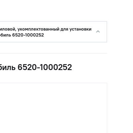
силовой, укомплектованный для установки
обиль 6520-1000252
обиль 6520-1000252
с НДС
−
+
Купить
уб.
с НДС
−
+
Купить
б.