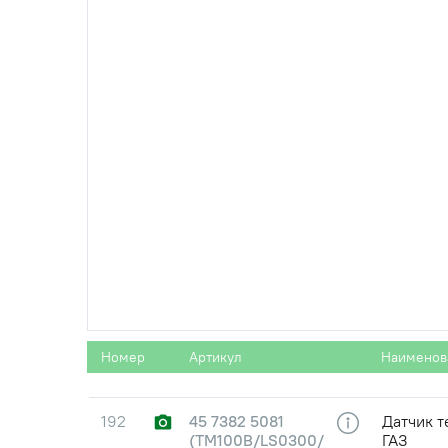
166
1/05166/77
Шайба п
168
1/05170/77
Шайба d=
169
1/05172/77
Шайба d=
175
870017
Болт М12
179
853936
Скоба
Номер
Артикул
Наименов
192
45 7382 5081
Датчик т
(ТМ100В/LS0300/
ГАЗ