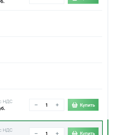
б.
с НДС
−
+
Купить
уб.
с НДС
−
+
Купить