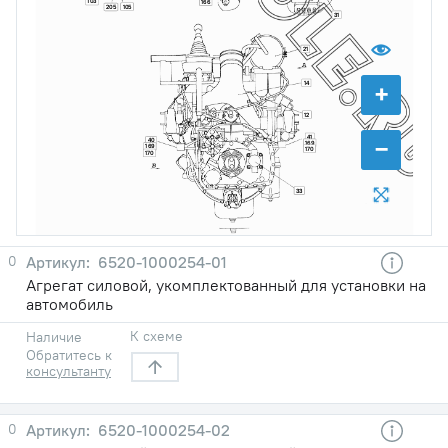
103
166
105
205
31
21
+
14
12
−
41
40
169
169
170
170
33
0
6520-1000254-01
Агрегат силовой, укомплектованный для установки на
автомобиль
К схеме
Наличие
Обратитесь к
консультанту
0
6520-1000254-02