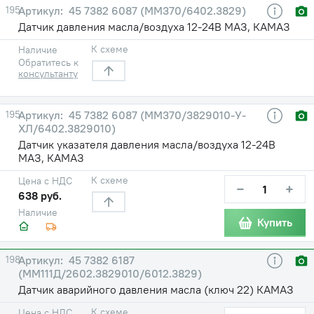
195
45 7382 6087 (ММ370/6402.3829)
Датчик давления масла/воздуха 12-24В МАЗ, КАМАЗ
К схеме
Наличие
Обратитесь к
консультанту
195
45 7382 6087 (ММ370/3829010-У-
ХЛ/6402.3829010)
Датчик указателя давления масла/воздуха 12-24В
МАЗ, КАМАЗ
К схеме
Цена с НДС
−
+
638 руб.
Наличие
Купить
198
45 7382 6187
(ММ111Д/2602.3829010/6012.3829)
Датчик аварийного давления масла (ключ 22) КАМАЗ
К схеме
Цена с НДС