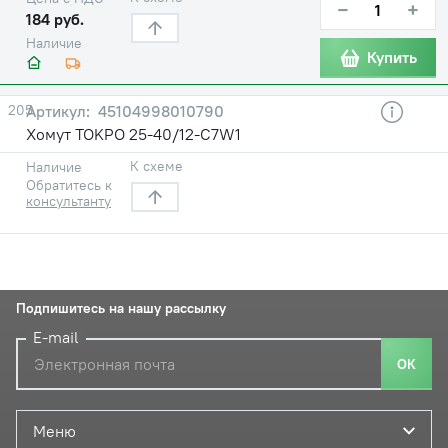
−
+
184 руб.
Наличие
Купить
205
45104998010790
Хомут TOKPO 25-40/12-C7W1
К схеме
Наличие
Обратитесь к
консультанту
Подпишитесь на нашу рассылку
E-mail
ОК
Меню