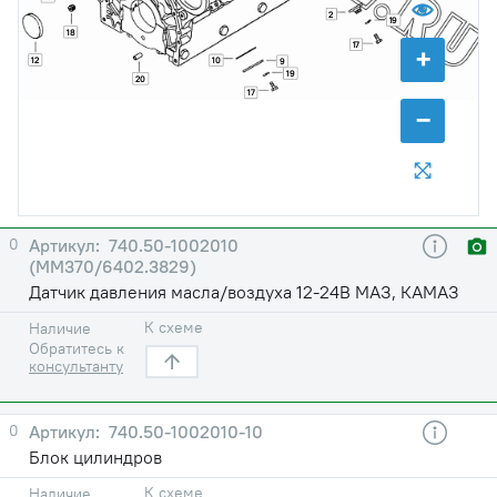
2
19
18
17
+
12
10
9
19
20
17
−
0
740.50-1002010
(ММ370/6402.3829)
Датчик давления масла/воздуха 12-24В МАЗ, КАМАЗ
К схеме
Наличие
Обратитесь к
консультанту
0
740.50-1002010-10
Блок цилиндров
К схеме
Наличие