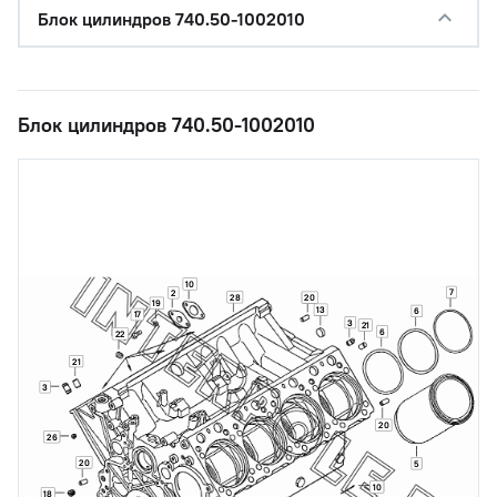
Блок цилиндров 740.50-1002010
Блок цилиндров 740.50-1002010
10
7
2
28
20
19
13
6
17
3
21
6
22
21
3
20
26
20
5
10
18