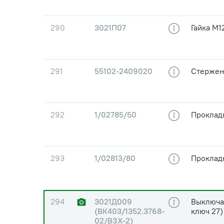
290
3021П07
Гайка М1
291
55102-2409020
Стержен
292
1/02785/50
Прокладк
293
1/02813/80
Прокладк
294
3021Д009
Выключат
(ВК403/1352.3768-
ключ 27
02/ВЗХ-2)