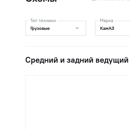
Тип техники
Марка
280
55102-2409026
Скоба
Грузовые
КамАЗ
281
55102-2409034
Проклад
Средний и задний ведущий
282
55102-2409033
Пластин
283
3021Г104
Гайка M1
284
3021Б256
Болт М10