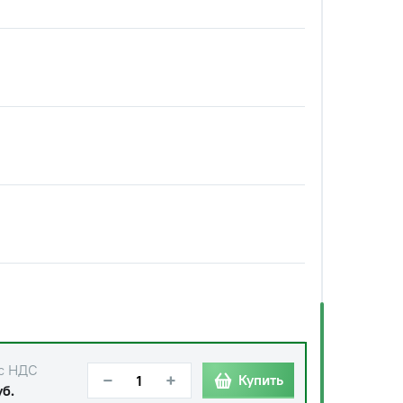
с НДС
−
+
Купить
уб.