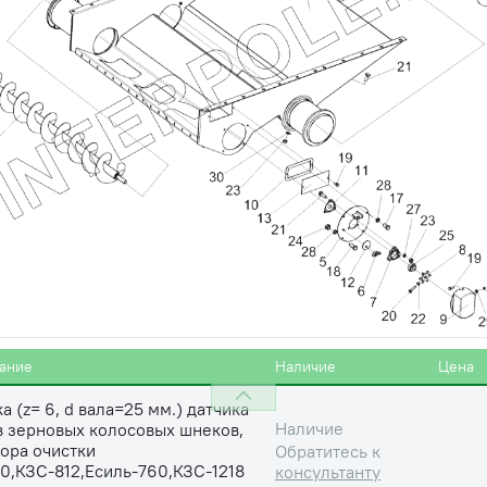
Обратитесь к
консультанту
евая
Наличие
Обратитесь к
консультанту
Наличие
Обратитесь к
консультанту
подшипника (1680205) шнеков
вый)
Цена 
Наличие
0,КЗС-7,Есиль-740,
2 930
Есиль-760,КЗС-1218
маш
ание
Наличие
Цена
а (z= 6, d вала=25 мм.) датчика
Наличие
в зерновых колосовых шнеков,
ора очистки
Обратитесь к
0,КЗС-812,Есиль-760,КЗС-1218
консультанту