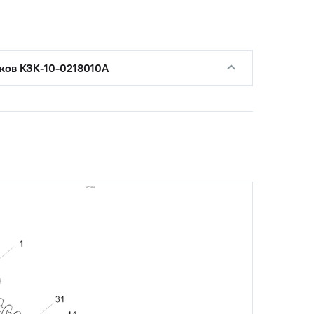
ков КЗК-10-0218010А
с НДС
−
+
Купить
0 руб.