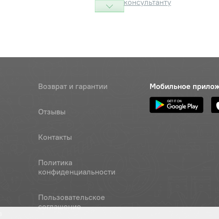
консультанту
Наличие
Обратитесь к
консультанту
0,КЗС-7,Есиль-740,КЗС-812,Есиль-760,КЗС-1218,Есиль-750,
маш
Возврат и гарантии
Мобильное прило
а (z= 7, t=38,0 d вала=35 мм.) зернового/
Отзывы
Наличи
ого шнека
0,КЗС-812,Есиль-760,КЗС-1218,Есиль-750,КЗС-10К
Контакты
маш
сатор (М6,звездочек зернов. и
Политика
Наличие
 шнеков)
конфиденциальности
Обратитесь к
иль-812,КЗС-740,Есиль-760,КЗС-1218
консультанту
маш
Пользовательское
соглашение
0-6gх20-7796
Наличие
а