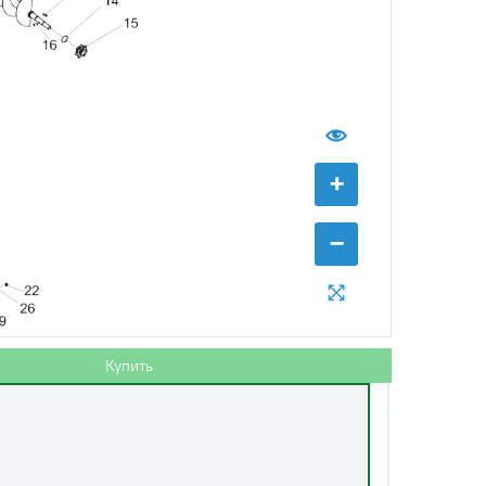
+
−
с НДС
−
+
Купить
 руб.
Купить