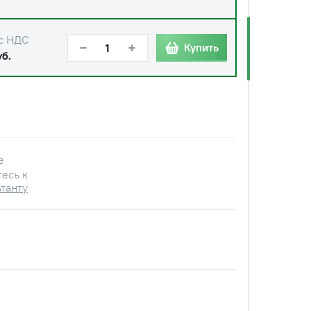
с НДС
−
+
Купить
уб.
е
есь к
танту