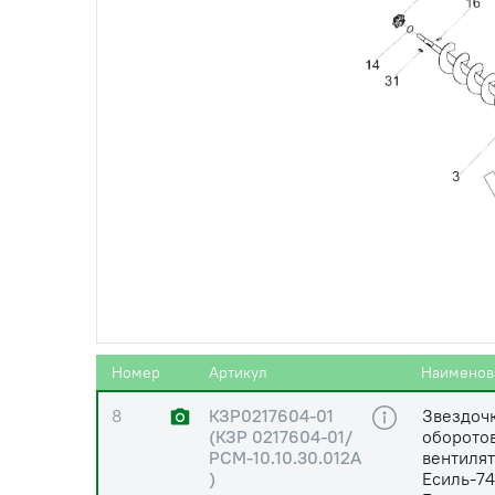
5
КЗР0218180
Опора л
6
КИС0120400
Гайка
7
КЗР0101105 (КЗР
Корпус 
0101105)
(фланце
Есиль-73
КЗС-812,
Гомсель
Номер
Артикул
Наименов
8
КЗР0217604-01
Звездочк
(КЗР 0217604-01/
оборото
РСМ-10.10.30.012А
вентилят
)
Есиль-74