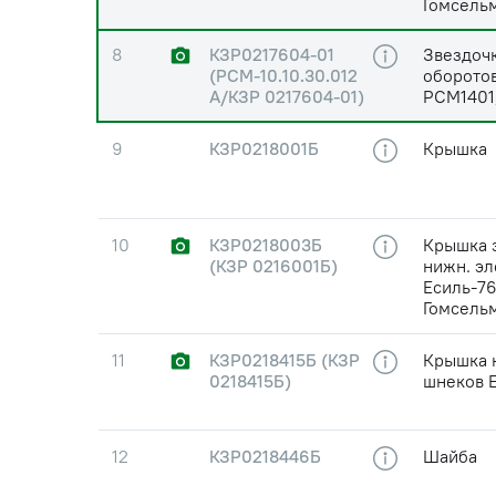
Гомсель
8
КЗР0217604-01
Звездочк
(РСМ-10.10.30.012
оборотов
А/КЗР 0217604-01)
РСМ1401
9
КЗР0218001Б
Крышка
10
КЗР0218003Б
Крышка з
(КЗР 0216001Б)
нижн. эл
Есиль-76
Гомсель
11
КЗР0218415Б (КЗР
Крышка 
0218415Б)
шнеков 
12
КЗР0218446Б
Шайба