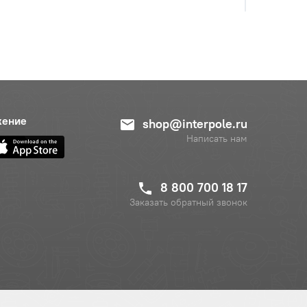
Наличие
КЗС-10К
Обратитесь к
жение
консультанту
shop@interpole.ru
Написать нам
Цена с НДС
е
−
+
Купит
3 970 руб.
8 800 700 18 17
Заказать обратный звонок