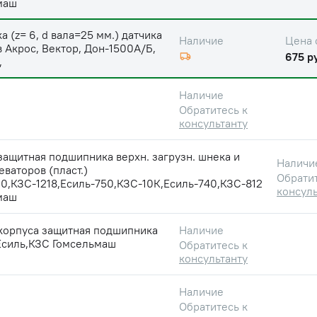
маш
а (z= 6, d вала=25 мм.) датчика
Цена 
Наличие
 Акрос, Вектор, Дон-1500А/Б,
675 р
,
Наличие
Обратитесь к
консультанту
ащитная подшипника верхн. загрузн. шнека и
Наличи
еваторов (пласт.)
Обратит
0,КЗС-1218,Есиль-750,КЗС-10К,Есиль-740,КЗС-812
консуль
маш
корпуса защитная подшипника
Наличие
Есиль,КЗС Гомсельмаш
Обратитесь к
консультанту
Наличие
Обратитесь к