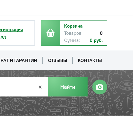
Корзина
егистрация
Товаров:
0
ход
Сумма:
0 руб.
РАТ И ГАРАНТИИ
ОТЗЫВЫ
КОНТАКТЫ
Наличие
Найти
✕
КЗС-10К
Обратитесь к
консультанту
Цена с НДС
е
−
+
Купит
3 970 руб.