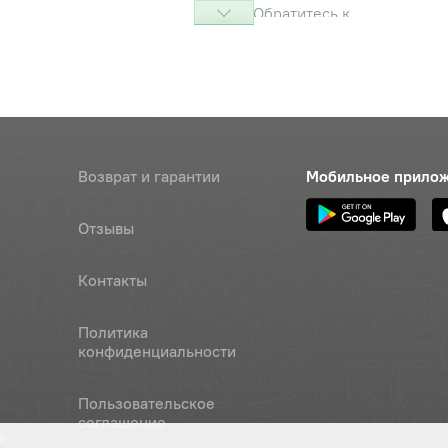
Обратитесь к
консультанту
Т.65Г-6402
Наличие
Обратитесь к
консультанту
0Т.65Г-6402
Наличие
Возврат и гарантии
Мобильное прило
Обратитесь к
консультанту
Отзывы
6.01-11371
Наличие
Обратитесь к
Контакты
консультанту
Политика
10x8x36-23360
Наличие
конфиденциальности
Обратитесь к
консультанту
Пользовательское
соглашение
а