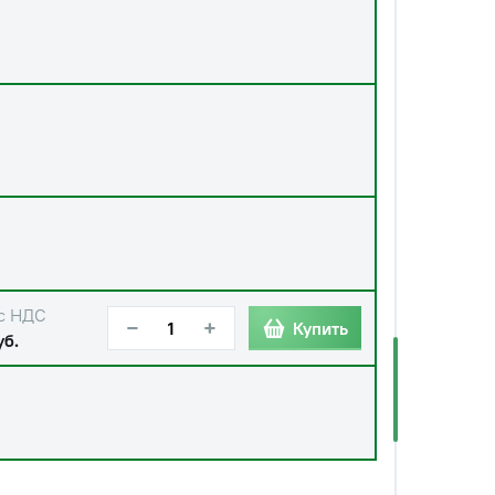
с НДС
−
+
Купить
уб.