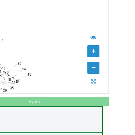
+
−
Купить