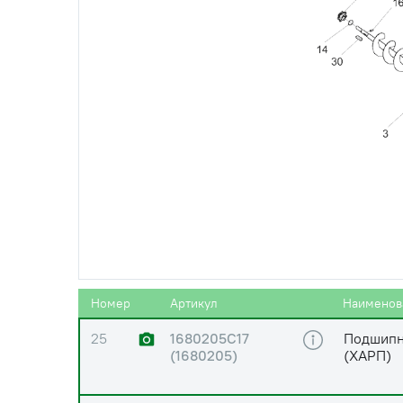
21
БолтМ8-6gx30-
Болт М8
7802
22
ГайкаM6-6G-5915
Гайка M6
23
ГайкаM8-6G-5915
Гайка M8
24
ГайкаM10-6G-5915
Гайка M1
Номер
Артикул
Наименов
25
1680205С17
Подшипн
(1680205)
(ХАРП)