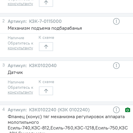
консультанту
2
КЗК-7-0115000
Механизм подъема подбарабанья
К схеме
Наличие
Обратитесь к
консультанту
3
КЗК0102040
Датчик
К схеме
Наличие
Обратитесь к
консультанту
4
КЗК0102240 (КЗК 0102240)
Фланец (конус) тяг механизма регулировок аппарата
молотильного
Есиль-740,КЗС-812,Есиль-760,КЗС-1218,Есиль-750,КЗС