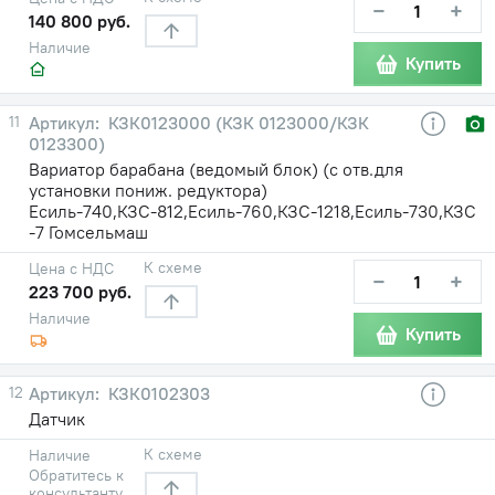
−
+
140 800 руб.
Наличие
Купить
11
КЗК0123000 (КЗК 0123000/КЗК
0123300)
Вариатор барабана (ведомый блок) (с отв.для
установки пониж. редуктора)
Есиль-740,КЗС-812,Есиль-760,КЗС-1218,Есиль-730,КЗС
-7 Гомсельмаш
К схеме
Цена с НДС
−
+
223 700 руб.
Наличие
Купить
12
КЗК0102303
Датчик
К схеме
Наличие
Обратитесь к
консультанту