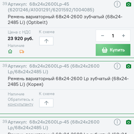
39
68х24х2600Lp-45
(6201246/A1001291/6201592/1004085)
Ремень вариаторный 68х24-2600 зубчатый (68х24-
2485 Li) (Optibelt)
К схеме
Цена с НДС
−
+
23 920 руб.
Наличие
Купить
39
68х24х2600Lp-45 (68х24х2600
Lp/68х24х2485 Li)
Ремень вариаторный 68х24-2600 Lp зубчатый (68х24-
2485 Li) (Корея)
К схеме
Наличие
Обратитесь к
консультанту
39
68х24х2600Lp-45 (68х24х2600
Lp/68х24х2485 Li)