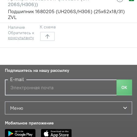
206S/H306))
Подшипник 1680205 (UH206S/H306) (25х62х18/31)
ZVL
К схеме
Наличие
Обратитесь к
консультанту
Подпишитесь на нашу рассылку
E-mail
ОК
Меню
Мобильное приложение