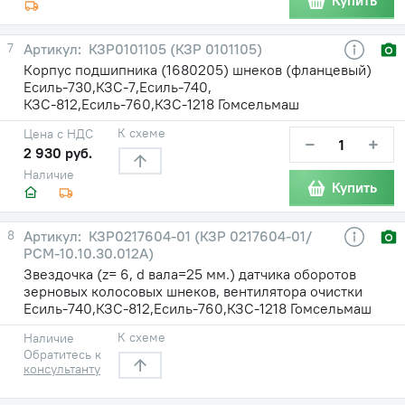
Купить
7
КЗР0101105 (КЗР 0101105)
Корпус подшипника (1680205) шнеков (фланцевый)
Есиль-730,КЗС-7,Есиль-740,
КЗС-812,Есиль-760,КЗС-1218 Гомсельмаш
К схеме
Цена с НДС
−
+
2 930 руб.
Наличие
Купить
8
КЗР0217604-01 (КЗР 0217604-01/
РСМ-10.10.30.012А)
Звездочка (z= 6, d вала=25 мм.) датчика оборотов
зерновых колосовых шнеков, вентилятора очистки
Есиль-740,КЗС-812,Есиль-760,КЗС-1218 Гомсельмаш
К схеме
Наличие
Обратитесь к
консультанту