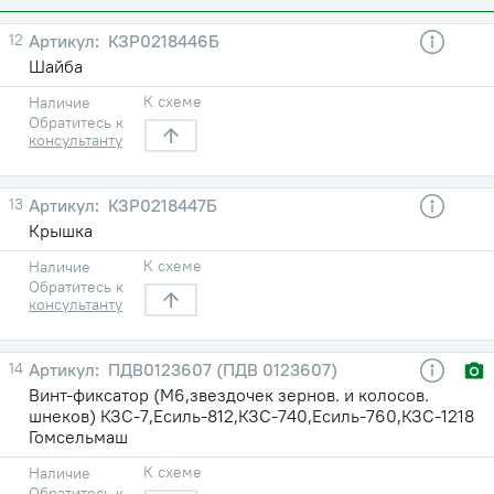
12
КЗР0218446Б
Шайба
К схеме
Наличие
Обратитесь к
консультанту
13
КЗР0218447Б
Крышка
К схеме
Наличие
Обратитесь к
консультанту
14
ПДВ0123607 (ПДВ 0123607)
Винт-фиксатор (М6,звездочек зернов. и колосов.
шнеков) КЗС-7,Есиль-812,КЗС-740,Есиль-760,КЗС-1218
Гомсельмаш
К схеме
Наличие
Обратитесь к