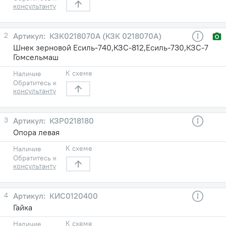
консультанту
2
КЗК0218070А (КЗК 0218070А)
Шнек зерновой Есиль-740,КЗС-812,Есиль-730,КЗС-7
Гомсельмаш
К схеме
Наличие
Обратитесь к
консультанту
3
КЗР0218180
Опора левая
К схеме
Наличие
Обратитесь к
консультанту
4
КИС0120400
Гайка
К схеме
Наличие