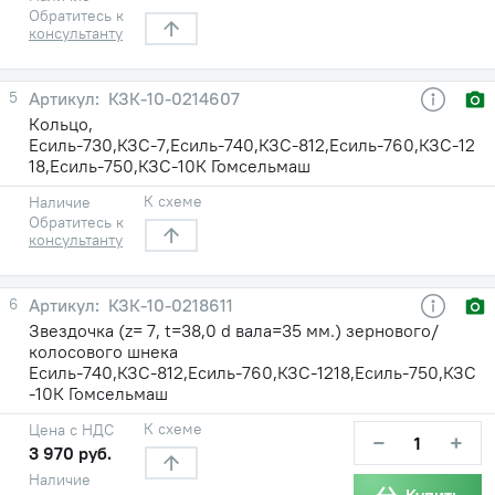
Обратитесь к
консультанту
5
КЗК-10-0214607
Кольцо,
Есиль-730,КЗС-7,Есиль-740,КЗС-812,Есиль-760,КЗС-12
18,Есиль-750,КЗС-10К Гомсельмаш
К схеме
Наличие
Обратитесь к
консультанту
6
КЗК-10-0218611
Звездочка (z= 7, t=38,0 d вала=35 мм.) зернового/
колосового шнека
Есиль-740,КЗС-812,Есиль-760,КЗС-1218,Есиль-750,КЗС
-10К Гомсельмаш
К схеме
Цена с НДС
−
+
3 970 руб.
Наличие