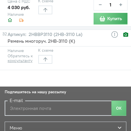
К схеме
Цена с НДС
−
+
4 030 руб.
Наличие
Купить
32
2HBBP3110 (2НВ-3110 La)
Ремень многоруч. 2НВ-3110 (К)
К схеме
Наличие
Обратитесь к
консультанту
Подпишитесь на нашу рассылку
E-mail
ОК
Меню