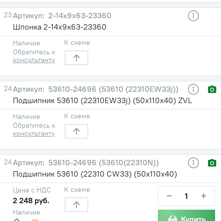
23
2-14х9х63-23360
Шпонка 2-14х9х63-23360
К схеме
Наличие
Обратитесь к
консультанту
24
53610-24696 (53610 (22310EW33j))
Подшипник 53610 (22310EW33j) (50х110х40) ZVL
К схеме
Наличие
Обратитесь к
консультанту
24
53610-24696 (53610(22310N))
Подшипник 53610 (22310 CW33) (50х110х40)
К схеме
Цена с НДС
−
+
2 248 руб.
Наличие
Купить