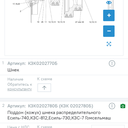
+
−
1
КЗК0202770Б
Шнек
К схеме
Наличие
Обратитесь к
консультанту
2
КЗК0202780Б (КЗК 0202780Б)
Поддон (кожух) шнека распределительного
Есиль-740,КЗС-812,Есиль-730,КЗС-7 Гомсельмаш
К схеме
Цена с НДС