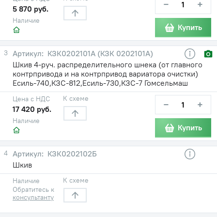
−
+
5 870 руб.
Наличие
Купить
3
КЗК0202101А (КЗК 0202101А)
Шкив 4-руч. распределительного шнека (от главного
контрпривода и на контрпривод вариатора очистки)
Есиль-740,КЗС-812,Есиль-730,КЗС-7 Гомсельмаш
К схеме
Цена с НДС
−
+
17 420 руб.
Наличие
Купить
4
КЗК0202102Б
Шкив
К схеме
Наличие
Обратитесь к
консультанту