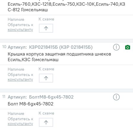
Есиль-760,КЗС-1218,Есиль-750,КЗС-10К,Есиль-740,КЗ
С-812 Гомсельмаш
К схеме
Наличие
Обратитесь к
консультанту
10
КЗР0218415Б (КЗР 0218415Б)
Крышка корпуса защитная подшипника шнеков
Есиль,КЗС Гомсельмаш
К схеме
Наличие
Обратитесь к
консультанту
11
БолтМ8-6gх45-7802
Болт М8-6gх45-7802
К схеме
Наличие
Обратитесь к
консультанту