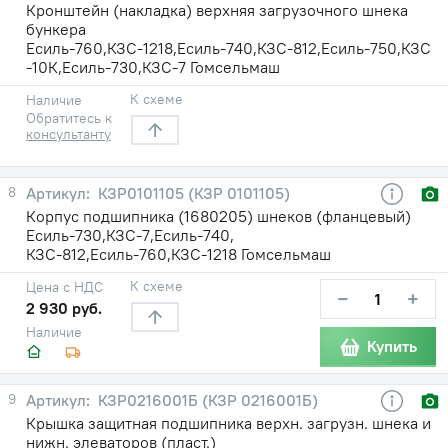
Кронштейн (накладка) верхняя загрузочного шнека
бункера
Есиль-760,КЗС-1218,Есиль-740,КЗС-812,Есиль-750,КЗС
-10К,Есиль-730,КЗС-7 Гомсельмаш
К схеме
Наличие
Обратитесь к
консультанту
8
КЗР0101105 (КЗР 0101105)
Корпус подшипника (1680205) шнеков (фланцевый)
Есиль-730,КЗС-7,Есиль-740,
КЗС-812,Есиль-760,КЗС-1218 Гомсельмаш
К схеме
Цена с НДС
−
+
2 930 руб.
Наличие
Купить
9
КЗР0216001Б (КЗР 0216001Б)
Крышка защитная подшипника верхн. загрузн. шнека и
нижн. элеваторов (пласт.)