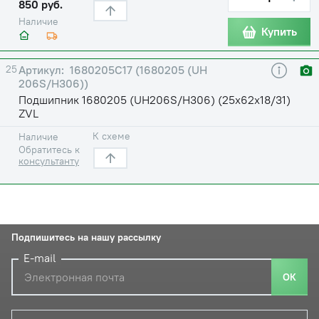
850 руб.
Наличие
Купить
25
1680205С17 (1680205 (UH
206S/H306))
Подшипник 1680205 (UH206S/H306) (25х62х18/31)
ZVL
К схеме
Наличие
Обратитесь к
консультанту
Подпишитесь на нашу рассылку
E-mail
ОК