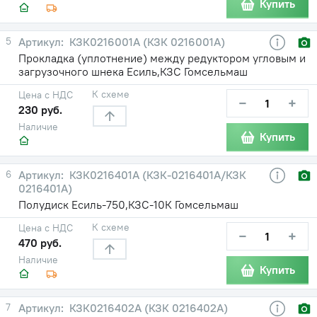
Купить
5
КЗК0216001А (КЗК 0216001А)
Прокладка (уплотнение) между редуктором угловым и
загрузочного шнека Есиль,КЗС Гомсельмаш
К схеме
Цена с НДС
−
+
230 руб.
Наличие
Купить
6
КЗК0216401А (КЗК-0216401А/КЗК
0216401А)
Полудиск Есиль-750,КЗС-10К Гомсельмаш
К схеме
Цена с НДС
−
+
470 руб.
Наличие
Купить
7
КЗК0216402А (КЗК 0216402А)