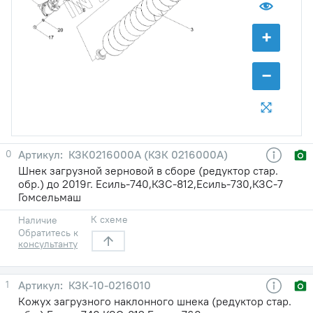
+
−
0
КЗК0216000А (КЗК 0216000А)
Шнек загрузной зерновой в сборе (редуктор стар.
обр.) до 2019г. Есиль-740,КЗС-812,Есиль-730,КЗС-7
Гомсельмаш
К схеме
Наличие
Обратитесь к
консультанту
1
КЗК-10-0216010
Кожух загрузного наклонного шнека (редуктор стар.