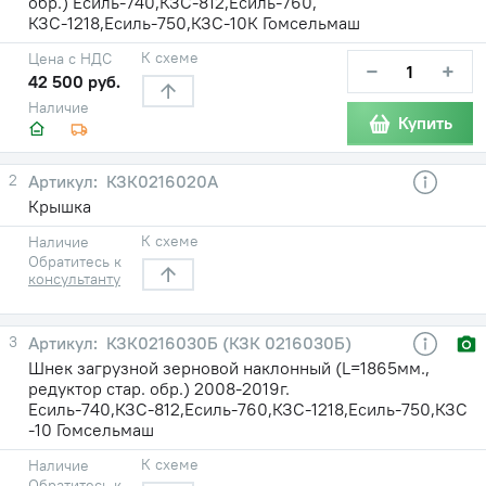
обр.) Есиль-740,КЗС-812,Есиль-760,
КЗС-1218,Есиль-750,КЗС-10К Гомсельмаш
К схеме
Цена с НДС
−
+
42 500 руб.
Наличие
Купить
2
КЗК0216020А
Крышка
К схеме
Наличие
Обратитесь к
консультанту
3
КЗК0216030Б (КЗК 0216030Б)
Шнек загрузной зерновой наклонный (L=1865мм.,
редуктор стар. обр.) 2008-2019г.
Есиль-740,КЗС-812,Есиль-760,КЗС-1218,Есиль-750,КЗС
-10 Гомсельмаш
К схеме
Наличие
Обратитесь к