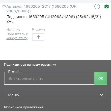
25
1680205Т2С17 (1680205 (UH
206S/H306))
Подшипник 1680205 (UH206S/H306) (25х62х18/31)
ZVL
К схеме
Наличие
Обратитесь к
консультанту
Подпишитесь на нашу рассылку
E-mail
ОК
Меню
Мобильное приложение