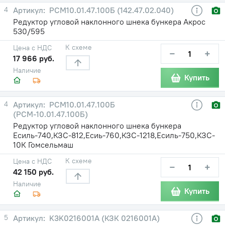
4
PCM10.01.47.100Б (142.47.02.040)
Редуктор угловой наклонного шнека бункера Акрос
530/595
К схеме
Цена с НДС
−
+
17 966 руб.
Наличие
Купить
4
PCM10.01.47.100Б
(РСМ-10.01.47.100Б)
Редуктор угловой наклонного шнека бункера
Есиль-740,КЗС-812,Есиь-760,КЗС-1218,Есиль-750,КЗС-
10К Гомсельмаш
К схеме
Цена с НДС
−
+
42 150 руб.
Наличие
Купить
5
K3K0216001A (КЗК 0216001А)