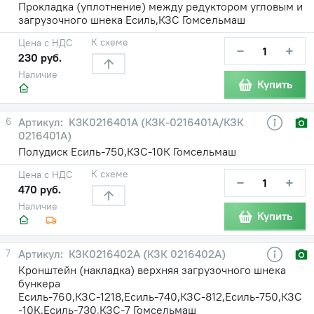
Прокладка (уплотнение) между редуктором угловым и
загрузочного шнека Есиль,КЗС Гомсельмаш
К схеме
Цена с НДС
−
+
230 руб.
Наличие
Купить
6
K3K0216401A (КЗК-0216401А/КЗК
0216401А)
Полудиск Есиль-750,КЗС-10К Гомсельмаш
К схеме
Цена с НДС
−
+
470 руб.
Наличие
Купить
7
КЗК0216402A (КЗК 0216402А)
Кронштейн (накладка) верхняя загрузочного шнека
бункера
Есиль-760,КЗС-1218,Есиль-740,КЗС-812,Есиль-750,КЗС
-10К,Есиль-730,КЗС-7 Гомсельмаш