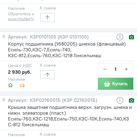
К схеме
Наличие
Обратитесь к
консультанту
8
КЗР0101105 (КЗР 0101105)
Корпус подшипника (1680205) шнеков (фланцевый)
Есиль-730,КЗС-7,Есиль-740,
КЗС-812,Есиль-760,КЗС-1218 Гомсельмаш
К схеме
Цена с НДС
−
+
2 930 руб.
Наличие
Купить
9
КЗР0216001Б (КЗР 0216001Б)
Крышка защитная подшипника верхн. загрузн. шнека и
нижн. элеваторов (пласт.)
Есиль-760,КЗС-1218,Есиль-750,КЗС-10К,Есиль-740,КЗ
С-812 Гомсельмаш
К схеме
Наличие