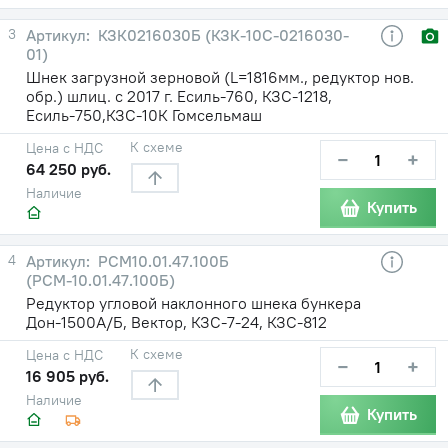
3
КЗК0216030Б (КЗК-10С-0216030-
01)
Шнек загрузной зерновой (L=1816мм., редуктор нов.
обр.) шлиц. с 2017 г. Есиль-760, КЗС-1218,
Есиль-750,КЗС-10К Гомсельмаш
К схеме
Цена с НДС
−
+
64 250 руб.
Наличие
Купить
4
PCM10.01.47.100Б
(РСМ-10.01.47.100Б)
Редуктор угловой наклонного шнека бункера
Дон-1500А/Б, Вектор, КЗС-7-24, КЗС-812
К схеме
Цена с НДС
−
+
16 905 руб.
Наличие
Купить