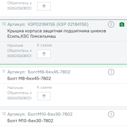
Обратитесь к
консультанту
10
КЗР0218415Б (КЗР 0218415Б)
Крышка корпуса защитная подшипника шнеков
Есиль,КЗС Гомсельмаш
К схеме
Наличие
Обратитесь к
консультанту
11
БолтМ8-6eх45-7802
Болт М8-6eх45-7802
К схеме
Наличие
Обратитесь к
консультанту
12
БолтМ10-6eх30-7802
Болт М10-6eх30-7802