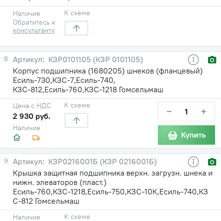
К схеме
Наличие
Обратитесь к
консультанту
8
КЗР0101105 (КЗР 0101105)
Корпус подшипника (1680205) шнеков (фланцевый)
Есиль-730,КЗС-7,Есиль-740,
КЗС-812,Есиль-760,КЗС-1218 Гомсельмаш
К схеме
Цена с НДС
−
+
2 930 руб.
Наличие
Купить
9
КЗР0216001Б (КЗР 0216001Б)
Крышка защитная подшипника верхн. загрузн. шнека и
нижн. элеваторов (пласт.)
Есиль-760,КЗС-1218,Есиль-750,КЗС-10К,Есиль-740,КЗ
С-812 Гомсельмаш
К схеме
Наличие