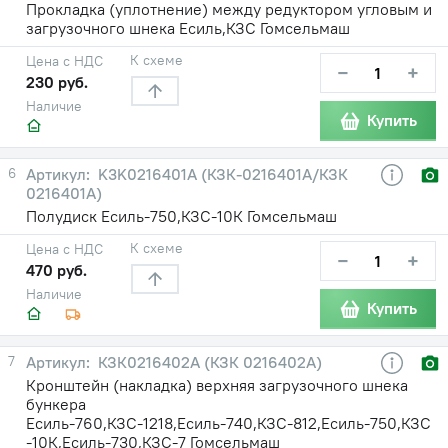
Прокладка (уплотнение) между редуктором угловым и
загрузочного шнека Есиль,КЗС Гомсельмаш
К схеме
Цена с НДС
−
+
230 руб.
Наличие
Купить
6
K3K0216401A (КЗК-0216401А/КЗК
0216401А)
Полудиск Есиль-750,КЗС-10К Гомсельмаш
К схеме
Цена с НДС
−
+
470 руб.
Наличие
Купить
7
КЗК0216402A (КЗК 0216402А)
Кронштейн (накладка) верхняя загрузочного шнека
бункера
Есиль-760,КЗС-1218,Есиль-740,КЗС-812,Есиль-750,КЗС
-10К,Есиль-730,КЗС-7 Гомсельмаш