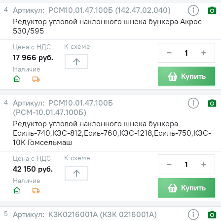
4
PCM10.01.47.100Б (142.47.02.040)
Редуктор угловой наклонного шнека бункера Акрос
530/595
К схеме
Цена с НДС
−
+
17 966 руб.
Наличие
Купить
4
PCM10.01.47.100Б
(РСМ-10.01.47.100Б)
Редуктор угловой наклонного шнека бункера
Есиль-740,КЗС-812,Есиь-760,КЗС-1218,Есиль-750,КЗС-
10К Гомсельмаш
К схеме
Цена с НДС
−
+
42 150 руб.
Наличие
Купить
5
K3K0216001A (КЗК 0216001А)