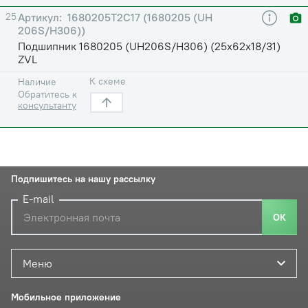
25
1680205Т2С17 (1680205 (UH
206S/H306))
Подшипник 1680205 (UH206S/H306) (25х62х18/31)
ZVL
К схеме
Наличие
Обратитесь к
консультанту
Подпишитесь на нашу рассылку
E-mail
ОК
Меню
Мобильное приложение