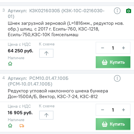
3
КЗК0216030Б (КЗК-10С-0216030-
01)
Шнек загрузной зерновой (L=1816мм., редуктор нов.
обр.) шлиц. с 2017 г. Есиль-760, КЗС-1218,
Есиль-750,КЗС-10К Гомсельмаш
К схеме
Цена с НДС
−
+
64 250 руб.
Наличие
Купить
4
PCM10.01.47.100Б
(РСМ-10.01.47.100Б)
Редуктор угловой наклонного шнека бункера
Дон-1500А/Б, Вектор, КЗС-7-24, КЗС-812
К схеме
Цена с НДС
−
+
16 905 руб.
Наличие
Купить