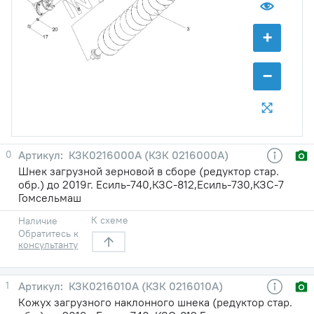
+
−
0
КЗК0216000А (КЗК 0216000А)
Шнек загрузной зерновой в сборе (редуктор стар.
обр.) до 2019г. Есиль-740,КЗС-812,Есиль-730,КЗС-7
Гомсельмаш
К схеме
Наличие
Обратитесь к
консультанту
1
КЗК0216010А (КЗК 0216010А)
Кожух загрузного наклонного шнека (редуктор стар.