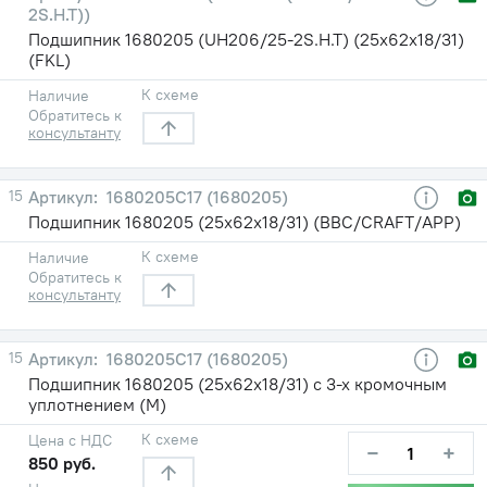
2S.H.T))
Подшипник 1680205 (UH206/25-2S.H.T) (25х62х18/31)
(FKL)
К схеме
Наличие
Обратитесь к
консультанту
15
1680205С17 (1680205)
Подшипник 1680205 (25х62х18/31) (BBC/CRAFT/APP)
К схеме
Наличие
Обратитесь к
консультанту
15
1680205С17 (1680205)
Подшипник 1680205 (25х62х18/31) с 3-х кромочным
уплотнением (М)
К схеме
Цена с НДС
−
+
850 руб.