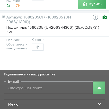
Наличие
Купить
15
1680205С17 (1680205 (UH
206S/H306))
Подшипник 1680205 (UH206S/H306) (25х62х18/31)
ZVL
К схеме
Наличие
Обратитесь к
консультанту
Подпишитесь на нашу рассылку
E-mail
ОК
Меню