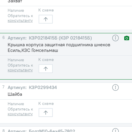
Захват
К схеме
Наличие
Обратитесь к
консультанту
6
КЗР0218415Б (КЗР 0218415Б)
Крышка корпуса защитная подшипника шнеков
Есиль,КЗС Гомсельмаш
К схеме
Наличие
Обратитесь к
консультанту
7
КЗР0299434
Шайба
К схеме
Наличие
Обратитесь к
консультанту
8
БолтМ10-6eх45-7802