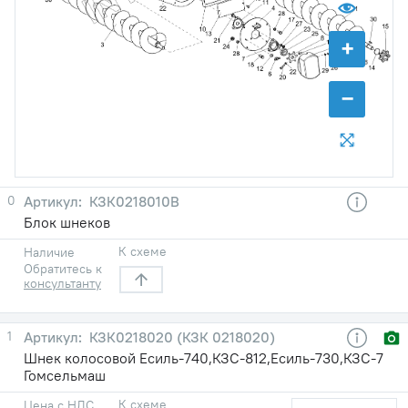
+
−
0
КЗК0218010В
Блок шнеков
К схеме
Наличие
Обратитесь к
консультанту
1
КЗК0218020 (КЗК 0218020)
Шнек колосовой Есиль-740,КЗС-812,Есиль-730,КЗС-7
Гомсельмаш
К схеме
Цена с НДС