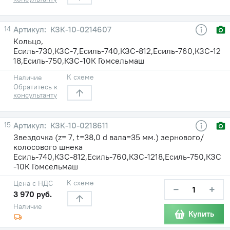
14
КЗК-10-0214607
Кольцо,
Есиль-730,КЗС-7,Есиль-740,КЗС-812,Есиль-760,КЗС-12
18,Есиль-750,КЗС-10К Гомсельмаш
К схеме
Наличие
Обратитесь к
консультанту
15
КЗК-10-0218611
Звездочка (z= 7, t=38,0 d вала=35 мм.) зернового/
колосового шнека
Есиль-740,КЗС-812,Есиль-760,КЗС-1218,Есиль-750,КЗС
-10К Гомсельмаш
К схеме
Цена с НДС
−
+
3 970 руб.
Наличие
Купить