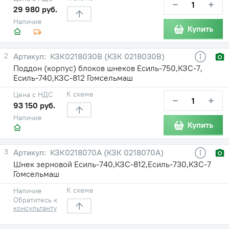
−
+
29 980 руб.
Наличие
Купить
2
КЗК0218030В (КЗК 0218030В)
Поддон (корпус) блоков шнеков Есиль-750,КЗС-7,
Есиль-740,КЗС-812 Гомсельмаш
К схеме
Цена с НДС
−
+
93 150 руб.
Наличие
Купить
3
КЗК0218070А (КЗК 0218070А)
Шнек зерновой Есиль-740,КЗС-812,Есиль-730,КЗС-7
Гомсельмаш
К схеме
Наличие
Обратитесь к
консультанту