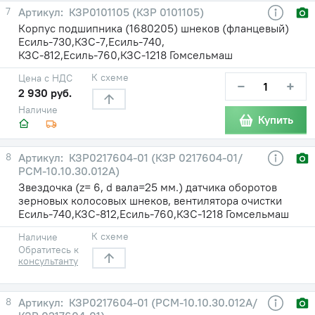
7
КЗР0101105 (КЗР 0101105)
Корпус подшипника (1680205) шнеков (фланцевый)
Есиль-730,КЗС-7,Есиль-740,
КЗС-812,Есиль-760,КЗС-1218 Гомсельмаш
К схеме
Цена с НДС
−
+
2 930 руб.
Наличие
Купить
8
КЗР0217604-01 (КЗР 0217604-01/
РСМ-10.10.30.012А)
Звездочка (z= 6, d вала=25 мм.) датчика оборотов
зерновых колосовых шнеков, вентилятора очистки
Есиль-740,КЗС-812,Есиль-760,КЗС-1218 Гомсельмаш
К схеме
Наличие
Обратитесь к
консультанту
8
КЗР0217604-01 (РСМ-10.10.30.012А/