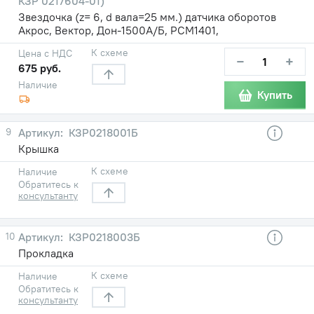
КЗР 0217604-01)
Звездочка (z= 6, d вала=25 мм.) датчика оборотов
Акрос, Вектор, Дон-1500А/Б, РСМ1401,
К схеме
Цена с НДС
−
+
675 руб.
Наличие
Купить
9
КЗР0218001Б
Крышка
К схеме
Наличие
Обратитесь к
консультанту
10
КЗР0218003Б
Прокладка
К схеме
Наличие
Обратитесь к
консультанту