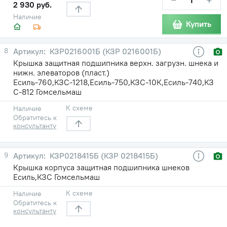
2 930 руб.
Наличие
Купить
8
КЗР0216001Б (КЗР 0216001Б)
Крышка защитная подшипника верхн. загрузн. шнека и
нижн. элеваторов (пласт.)
Есиль-760,КЗС-1218,Есиль-750,КЗС-10К,Есиль-740,КЗ
С-812 Гомсельмаш
К схеме
Наличие
Обратитесь к
консультанту
9
КЗР0218415Б (КЗР 0218415Б)
Крышка корпуса защитная подшипника шнеков
Есиль,КЗС Гомсельмаш
К схеме
Наличие
Обратитесь к
консультанту