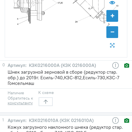
+
−
0
КЗК0216000А (КЗК 0216000А)
Шнек загрузной зерновой в сборе (редуктор стар.
обр.) до 2019г. Есиль-740,КЗС-812,Есиль-730,КЗС-7
Гомсельмаш
К схеме
Наличие
Обратитесь к
консультанту
1
КЗК0216010А (КЗК 0216010А)
Кожух загрузного наклонного шнека (редуктор стар.