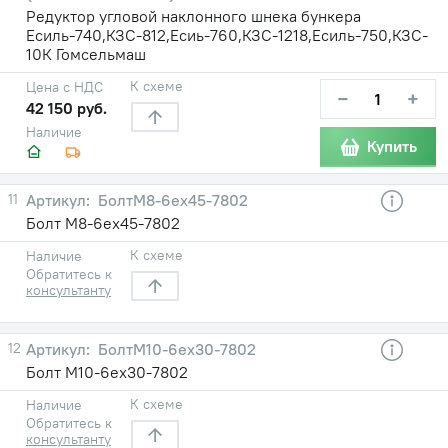
Редуктор угловой наклонного шнека бункера
Есиль-740,КЗС-812,Есиь-760,КЗС-1218,Есиль-750,КЗС-
10К Гомсельмаш
К схеме
Цена с НДС
−
+
42 150 руб.
Наличие
Купить
11
БолтМ8-6ех45-7802
Болт М8-6ех45-7802
К схеме
Наличие
Обратитесь к
консультанту
12
БолтМ10-6ех30-7802
Болт М10-6ех30-7802
К схеме
Наличие
Обратитесь к
консультанту