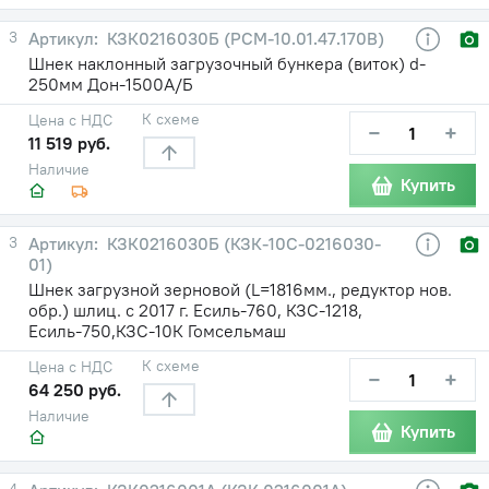
3
КЗК0216030Б (РСМ-10.01.47.170В)
Шнек наклонный загрузочный бункера (виток) d-
250мм Дон-1500А/Б
К схеме
Цена с НДС
−
+
11 519 руб.
Наличие
Купить
3
КЗК0216030Б (КЗК-10С-0216030-
01)
Шнек загрузной зерновой (L=1816мм., редуктор нов.
обр.) шлиц. с 2017 г. Есиль-760, КЗС-1218,
Есиль-750,КЗС-10К Гомсельмаш
К схеме
Цена с НДС
−
+
64 250 руб.
Наличие
Купить
4