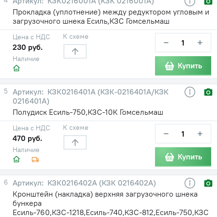
КЗК0216001А (КЗК 0216001А)
Прокладка (уплотнение) между редуктором угловым и
загрузочного шнека Есиль,КЗС Гомсельмаш
К схеме
Цена с НДС
−
+
230 руб.
Наличие
Купить
5
КЗК0216401А (КЗК-0216401А/КЗК
0216401А)
Полудиск Есиль-750,КЗС-10К Гомсельмаш
К схеме
Цена с НДС
−
+
470 руб.
Наличие
Купить
6
КЗК0216402А (КЗК 0216402А)
Кронштейн (накладка) верхняя загрузочного шнека
бункера
Есиль-760,КЗС-1218,Есиль-740,КЗС-812,Есиль-750,КЗС