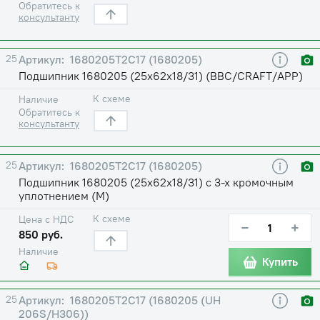
Обратитесь к
консультанту
25
1680205Т2С17 (1680205)
Подшипник 1680205 (25х62х18/31) (BBC/CRAFT/APP)
К схеме
Наличие
Обратитесь к
консультанту
25
1680205Т2С17 (1680205)
Подшипник 1680205 (25х62х18/31) с 3-х кромочным
уплотнением (М)
К схеме
Цена с НДС
−
+
850 руб.
Наличие
Купить
25
1680205Т2С17 (1680205 (UH
206S/H306))