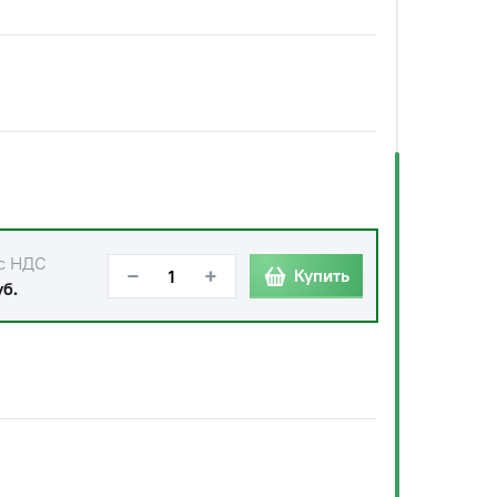
с НДС
−
+
Купить
уб.