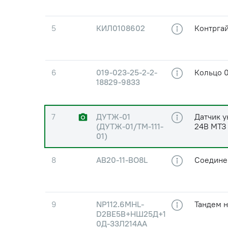
5
КИЛ0108602
Контрга
6
019-023-25-2-2-
Кольцо 0
18829-9833
7
ДУТЖ-01
Датчик у
(ДУТЖ-01/ТМ-111-
24В МТЗ
01)
8
АВ20-11-ВО8L
Соедине
9
NP112.6MHL-
Тандем н
D2BE5B+НШ25Д+1
0Д-33Л214АА