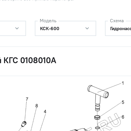
Модель
Схема
КСК-600
Гидронас
й КГС 0108010А
сос трехсекционный
Наличие