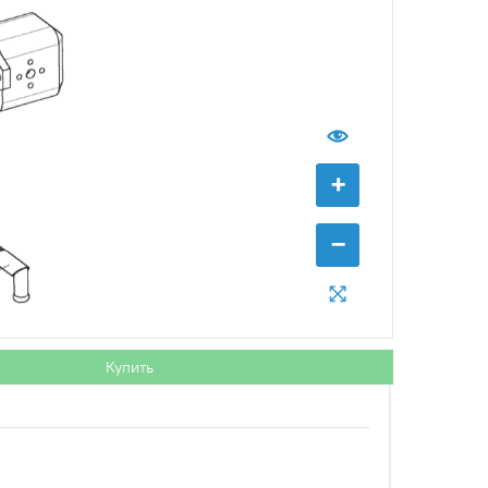
Наличие
+
КЗС-10К
Обратитесь к
консультанту
−
Купить