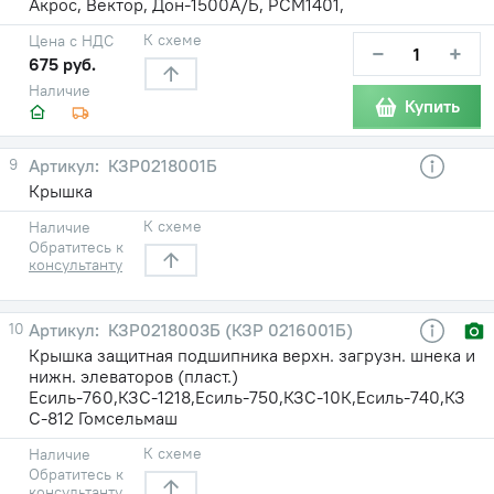
Акрос, Вектор, Дон-1500А/Б, РСМ1401,
К схеме
Цена с НДС
−
+
675 руб.
Наличие
Купить
9
КЗР0218001Б
Крышка
К схеме
Наличие
Обратитесь к
консультанту
10
КЗР0218003Б (КЗР 0216001Б)
Крышка защитная подшипника верхн. загрузн. шнека и
нижн. элеваторов (пласт.)
Есиль-760,КЗС-1218,Есиль-750,КЗС-10К,Есиль-740,КЗ
С-812 Гомсельмаш
К схеме
Наличие
Обратитесь к
консультанту