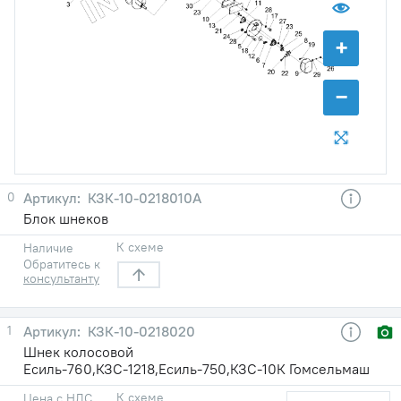
+
−
0
КЗК-10-0218010А
Блок шнеков
К схеме
Наличие
Обратитесь к
консультанту
1
КЗК-10-0218020
Шнек колосовой
Есиль-760,КЗС-1218,Есиль-750,КЗС-10К Гомсельмаш
К схеме
Цена с НДС