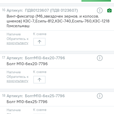
16
ПДВ0123607 (ПДВ 0123607)
Винт-фиксатор (М6,звездочек зернов. и колосов.
шнеков) КЗС-7,Есиль-812,КЗС-740,Есиль-760,КЗС-1218
Гомсельмаш
К схеме
Наличие
Обратитесь к
консультанту
17
БолтМ10-6ех20-7796
Болт М10-6ех20-7796
К схеме
Наличие
Обратитесь к
консультанту
18
БолтМ10-6ех25-7796
Болт М10-6ех25-7796
К схеме
Наличие