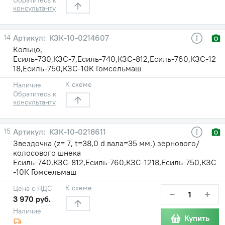
консультанту
14
КЗК-10-0214607
Кольцо,
Есиль-730,КЗС-7,Есиль-740,КЗС-812,Есиль-760,КЗС-12
18,Есиль-750,КЗС-10К Гомсельмаш
К схеме
Наличие
Обратитесь к
консультанту
15
КЗК-10-0218611
Звездочка (z= 7, t=38,0 d вала=35 мм.) зернового/
колосового шнека
Есиль-740,КЗС-812,Есиль-760,КЗС-1218,Есиль-750,КЗС
-10К Гомсельмаш
К схеме
Цена с НДС
−
+
3 970 руб.
Наличие
Купить