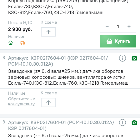
Корпус подшипника (1680205) шнеков (фланцевый)
Есиль-730,КЗС-7,Есиль-740,
КЗС-812,Есиль-760,КЗС-1218 Гомсельмаш
К схеме
Цена с НДС
−
+
2 930 руб.
Наличие
Купить
8
КЗР0217604-01 (КЗР 0217604-01/
РСМ-10.10.30.012А)
Звездочка (z= 6, d вала=25 мм.) датчика оборотов
зерновых колосовых шнеков, вентилятора очистки
Есиль-740,КЗС-812,Есиль-760,КЗС-1218 Гомсельмаш
К схеме
Наличие
Обратитесь к
консультанту
8
КЗР0217604-01 (РСМ-10.10.30.012А/
КЗР 0217604-01)
Звездочка (z= 6, d вала=25 мм.) датчика оборотов