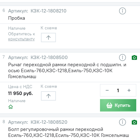
6
КЗК-12-1808210
Пробка
К схеме
Наличие
Обратитесь к
консультанту
7
КЗК-12-1808500
Рычаг переходной рамки переходной с подшипн. и
осью Есиль-760,КЗС-1218,Езиль-750,КЗС-10К
Гомсельмаш
К схеме
Цена с НДС
−
+
11 950 руб.
Наличие
Купить
8
КЗК-12-1808520
Болт регулировочный рамки переходной
Есиль-760,КЗС-1218,Есиль-750,КЗС-10К Гомсельмаш