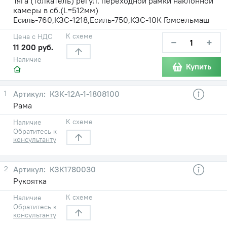
Тяга (толкатель) регул. переходной рамки наклонной
камеры в сб.(L=512мм)
Есиль-760,КЗС-1218,Есиль-750,КЗС-10К Гомсельмаш
К схеме
Цена с НДС
−
+
11 200 руб.
Наличие
Купить
1
КЗК-12А-1-1808100
Рама
К схеме
Наличие
Обратитесь к
консультанту
2
КЗК1780030
Рукоятка
К схеме
Наличие
Обратитесь к
консультанту