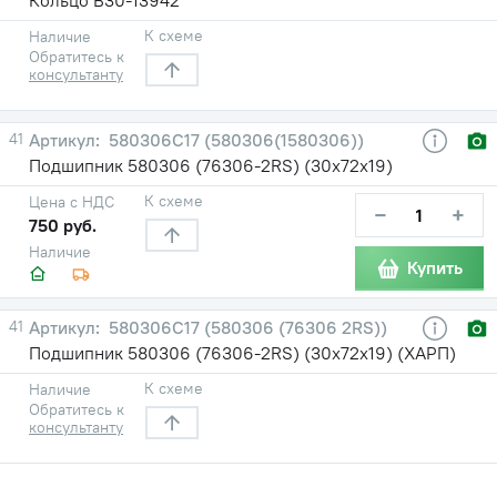
К схеме
Наличие
Обратитесь к
консультанту
41
580306С17 (580306(1580306))
Подшипник 580306 (76306-2RS) (30х72х19)
К схеме
Цена с НДС
−
+
750 руб.
Наличие
Купить
41
580306С17 (580306 (76306 2RS))
Подшипник 580306 (76306-2RS) (30х72х19) (ХАРП)
К схеме
Наличие
Обратитесь к
консультанту