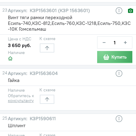
23
КЗР1563601 (КЗР 1563601)
Винт тяги рамки переходной
Есиль-740,КЗС-812,Есиль-760,КЗС-1218,Есиль-750,КЗС
-10К Гомсельмаш
К схеме
Цена с НДС
−
+
3 650 руб.
Наличие
Купить
24
КЗР1563604
Гайка
К схеме
Наличие
Обратитесь к
консультанту
25
КЗР1590611
Шплинт
К схеме
Наличие