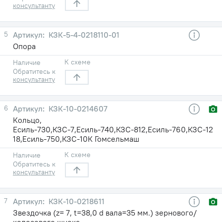
консультанту
5
КЗК-5-4-0218110-01
Опора
К схеме
Наличие
Обратитесь к
консультанту
6
КЗК-10-0214607
Кольцо,
Есиль-730,КЗС-7,Есиль-740,КЗС-812,Есиль-760,КЗС-12
18,Есиль-750,КЗС-10К Гомсельмаш
К схеме
Наличие
Обратитесь к
консультанту
7
КЗК-10-0218611
Звездочка (z= 7, t=38,0 d вала=35 мм.) зернового/
колосового шнека