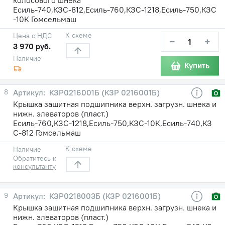
Есиль-740,КЗС-812,Есиль-760,КЗС-1218,Есиль-750,КЗС
-10К Гомсельмаш
К схеме
Цена с НДС
−
+
3 970 руб.
Наличие
Купить
8
КЗР0216001Б (КЗР 0216001Б)
Крышка защитная подшипника верхн. загрузн. шнека и
нижн. элеваторов (пласт.)
Есиль-760,КЗС-1218,Есиль-750,КЗС-10К,Есиль-740,КЗ
С-812 Гомсельмаш
К схеме
Наличие
Обратитесь к
консультанту
9
КЗР0218003Б (КЗР 0216001Б)
Крышка защитная подшипника верхн. загрузн. шнека и
нижн. элеваторов (пласт.)