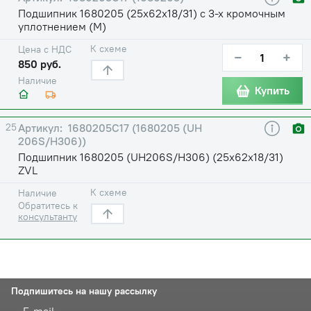
Подшипник 1680205 (25х62х18/31) с 3-х кромочным
уплотнением (М)
К схеме
Цена с НДС
−
+
850 руб.
Наличие
Купить
25
1680205С17 (1680205 (UH
206S/H306))
Подшипник 1680205 (UH206S/H306) (25х62х18/31)
ZVL
К схеме
Наличие
Обратитесь к
консультанту
Подпишитесь на нашу рассылку