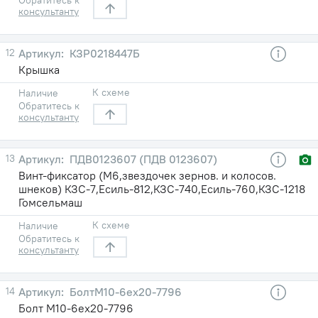
консультанту
12
КЗР0218447Б
Крышка
К схеме
Наличие
Обратитесь к
консультанту
13
ПДВ0123607 (ПДВ 0123607)
Винт-фиксатор (М6,звездочек зернов. и колосов.
шнеков) КЗС-7,Есиль-812,КЗС-740,Есиль-760,КЗС-1218
Гомсельмаш
К схеме
Наличие
Обратитесь к
консультанту
14
БолтМ10-6ex20-7796
Болт М10-6eх20-7796