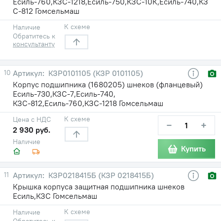
Есиль-760,КЗС-1218,Есиль-750,КЗС-10К,Есиль-740,КЗ
С-812 Гомсельмаш
К схеме
Наличие
Обратитесь к
консультанту
10
КЗР0101105 (КЗР 0101105)
Корпус подшипника (1680205) шнеков (фланцевый)
Есиль-730,КЗС-7,Есиль-740,
КЗС-812,Есиль-760,КЗС-1218 Гомсельмаш
К схеме
Цена с НДС
−
+
2 930 руб.
Наличие
Купить
11
КЗР0218415Б (КЗР 0218415Б)
Крышка корпуса защитная подшипника шнеков
Есиль,КЗС Гомсельмаш
К схеме
Наличие
Обратитесь к