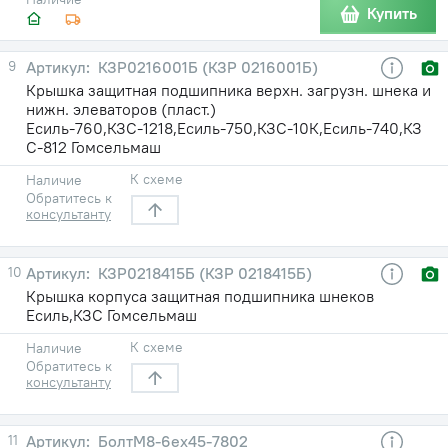
Купить
9
КЗР0216001Б (КЗР 0216001Б)
Крышка защитная подшипника верхн. загрузн. шнека и
нижн. элеваторов (пласт.)
Есиль-760,КЗС-1218,Есиль-750,КЗС-10К,Есиль-740,КЗ
С-812 Гомсельмаш
К схеме
Наличие
Обратитесь к
консультанту
10
КЗР0218415Б (КЗР 0218415Б)
Крышка корпуса защитная подшипника шнеков
Есиль,КЗС Гомсельмаш
К схеме
Наличие
Обратитесь к
консультанту
11
БолтМ8-6ex45-7802