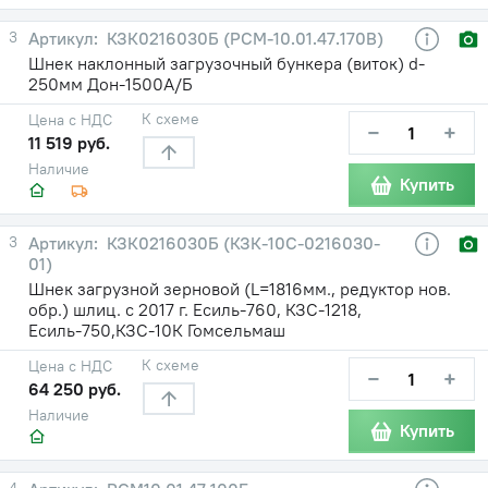
3
КЗК0216030Б (РСМ-10.01.47.170В)
Шнек наклонный загрузочный бункера (виток) d-
250мм Дон-1500А/Б
К схеме
Цена с НДС
−
+
11 519 руб.
Наличие
Купить
3
КЗК0216030Б (КЗК-10С-0216030-
01)
Шнек загрузной зерновой (L=1816мм., редуктор нов.
обр.) шлиц. с 2017 г. Есиль-760, КЗС-1218,
Есиль-750,КЗС-10К Гомсельмаш
К схеме
Цена с НДС
−
+
64 250 руб.
Наличие
Купить
4