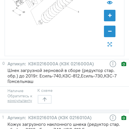
+
−
0
КЗК0216000А (КЗК 0216000А)
Шнек загрузной зерновой в сборе (редуктор стар.
обр.) до 2019г. Есиль-740,КЗС-812,Есиль-730,КЗС-7
Гомсельмаш
К схеме
Наличие
Обратитесь к
консультанту
1
КЗК0216010А (КЗК 0216010А)
Кожух загрузного наклонного шнека (редуктор стар.