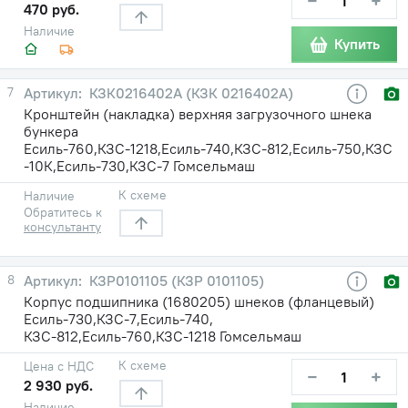
−
+
470 руб.
Наличие
Купить
7
КЗК0216402А (КЗК 0216402А)
Кронштейн (накладка) верхняя загрузочного шнека
бункера
Есиль-760,КЗС-1218,Есиль-740,КЗС-812,Есиль-750,КЗС
-10К,Есиль-730,КЗС-7 Гомсельмаш
К схеме
Наличие
Обратитесь к
консультанту
8
КЗР0101105 (КЗР 0101105)
Корпус подшипника (1680205) шнеков (фланцевый)
Есиль-730,КЗС-7,Есиль-740,
КЗС-812,Есиль-760,КЗС-1218 Гомсельмаш
К схеме
Цена с НДС
−
+
2 930 руб.
Наличие