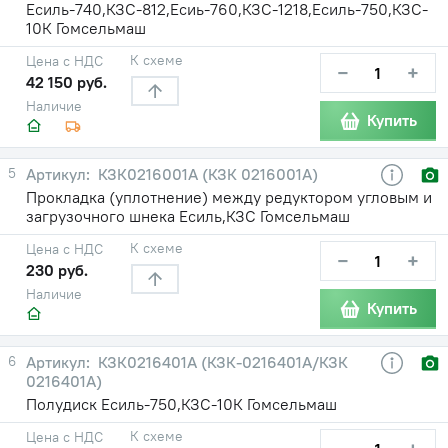
Есиль-740,КЗС-812,Есиь-760,КЗС-1218,Есиль-750,КЗС-
10К Гомсельмаш
К схеме
Цена с НДС
−
+
42 150 руб.
Наличие
Купить
5
КЗК0216001А (КЗК 0216001А)
Прокладка (уплотнение) между редуктором угловым и
загрузочного шнека Есиль,КЗС Гомсельмаш
К схеме
Цена с НДС
−
+
230 руб.
Наличие
Купить
6
КЗК0216401А (КЗК-0216401А/КЗК
0216401А)
Полудиск Есиль-750,КЗС-10К Гомсельмаш
К схеме
Цена с НДС