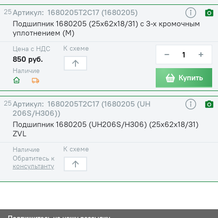
25
1680205Т2С17 (1680205)
Подшипник 1680205 (25х62х18/31) с 3-х кромочным
уплотнением (М)
К схеме
Цена с НДС
−
+
850 руб.
Наличие
Купить
25
1680205Т2С17 (1680205 (UH
206S/H306))
Подшипник 1680205 (UH206S/H306) (25х62х18/31)
ZVL
К схеме
Наличие
Обратитесь к
консультанту