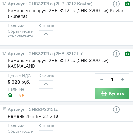
17
2HB3212La (2НВ-3212 Kevlar)
Ремень многоруч. 2НВ-3212 La (2НВ-3200 Lw) Kevlar
(Rubena)
К схеме
Наличие
Обратитесь к
консультанту
17
2HB3212La (2НВ-3212 La)
Ремень многоруч. 2НВ-3212 La (2НВ-3200 Lw)
KASMALAND
К схеме
Цена с НДС
−
+
5 020 руб.
Наличие
Купить
18
2HBВР3212La
Ремень 2HB ВР 3212 La
К схеме
Наличие
Обратитесь к