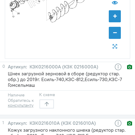
+
−
0
КЗК0216000А (КЗК 0216000А)
Шнек загрузной зерновой в сборе (редуктор стар.
обр.) до 2019г. Есиль-740,КЗС-812,Есиль-730,КЗС-7
Гомсельмаш
К схеме
Наличие
Обратитесь к
консультанту
1
КЗК0216010А (КЗК 0216010А)
Кожух загрузного наклонного шнека (редуктор стар.