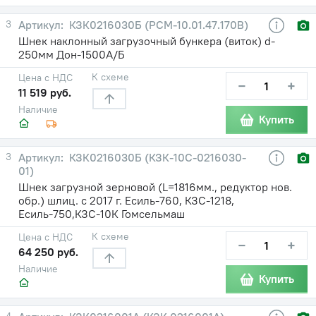
3
КЗК0216030Б (РСМ-10.01.47.170В)
Шнек наклонный загрузочный бункера (виток) d-
250мм Дон-1500А/Б
К схеме
Цена с НДС
−
+
11 519 руб.
Наличие
Купить
3
КЗК0216030Б (КЗК-10С-0216030-
01)
Шнек загрузной зерновой (L=1816мм., редуктор нов.
обр.) шлиц. с 2017 г. Есиль-760, КЗС-1218,
Есиль-750,КЗС-10К Гомсельмаш
К схеме
Цена с НДС
−
+
64 250 руб.
Наличие
Купить
4