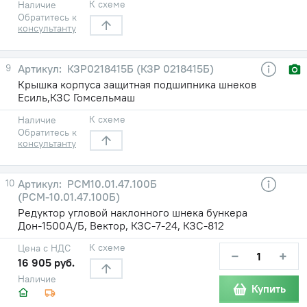
К схеме
Наличие
Обратитесь к
консультанту
9
КЗР0218415Б (КЗР 0218415Б)
Крышка корпуса защитная подшипника шнеков
Есиль,КЗС Гомсельмаш
К схеме
Наличие
Обратитесь к
консультанту
10
РСМ10.01.47.100Б
(РСМ-10.01.47.100Б)
Редуктор угловой наклонного шнека бункера
Дон-1500А/Б, Вектор, КЗС-7-24, КЗС-812
К схеме
Цена с НДС
−
+
16 905 руб.
Наличие
Купить