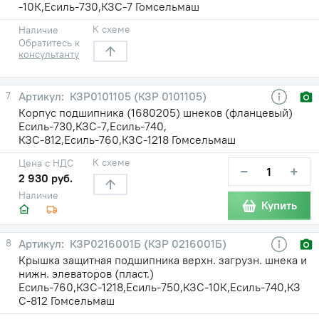
-10К,Есиль-730,КЗС-7 Гомсельмаш
К схеме
Наличие
Обратитесь к
консультанту
7
КЗР0101105 (КЗР 0101105)
Корпус подшипника (1680205) шнеков (фланцевый)
Есиль-730,КЗС-7,Есиль-740,
КЗС-812,Есиль-760,КЗС-1218 Гомсельмаш
К схеме
Цена с НДС
−
+
2 930 руб.
Наличие
Купить
8
КЗР0216001Б (КЗР 0216001Б)
Крышка защитная подшипника верхн. загрузн. шнека и
нижн. элеваторов (пласт.)
Есиль-760,КЗС-1218,Есиль-750,КЗС-10К,Есиль-740,КЗ
С-812 Гомсельмаш