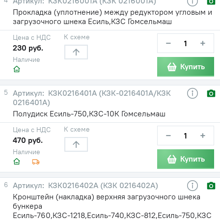
КЗК0216001А (КЗК 0216001А)
Прокладка (уплотнение) между редуктором угловым и
загрузочного шнека Есиль,КЗС Гомсельмаш
К схеме
Цена с НДС
−
+
230 руб.
Наличие
Купить
5
КЗК0216401А (КЗК-0216401А/КЗК
0216401А)
Полудиск Есиль-750,КЗС-10К Гомсельмаш
К схеме
Цена с НДС
−
+
470 руб.
Наличие
Купить
6
КЗК0216402А (КЗК 0216402А)
Кронштейн (накладка) верхняя загрузочного шнека
бункера
Есиль-760,КЗС-1218,Есиль-740,КЗС-812,Есиль-750,КЗС