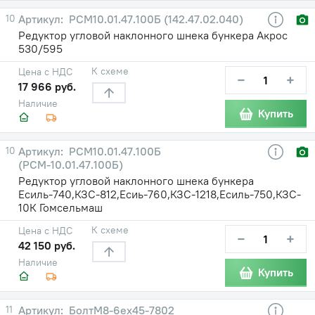
10
РСМ10.01.47.100Б (142.47.02.040)
Редуктор угловой наклонного шнека бункера Акрос
530/595
К схеме
Цена с НДС
−
+
17 966 руб.
Наличие
Купить
10
РСМ10.01.47.100Б
(РСМ-10.01.47.100Б)
Редуктор угловой наклонного шнека бункера
Есиль-740,КЗС-812,Есиь-760,КЗС-1218,Есиль-750,КЗС-
10К Гомсельмаш
К схеме
Цена с НДС
−
+
42 150 руб.
Наличие
Купить
11
БолтМ8-6ех45-7802