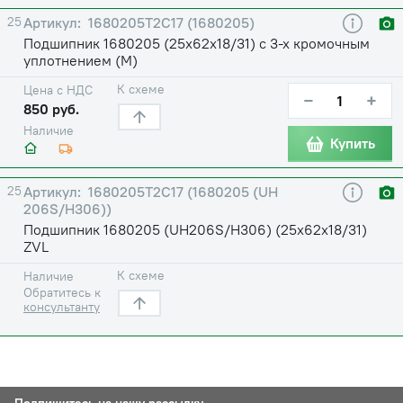
25
1680205Т2С17 (1680205)
Подшипник 1680205 (25х62х18/31) с 3-х кромочным
уплотнением (М)
К схеме
Цена с НДС
−
+
850 руб.
Наличие
Купить
25
1680205Т2С17 (1680205 (UH
206S/H306))
Подшипник 1680205 (UH206S/H306) (25х62х18/31)
ZVL
К схеме
Наличие
Обратитесь к
консультанту