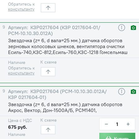
Обратитесь к
консультанту
9
КЗР0217604 (КЗР 0217604-01/
РСМ-10.10.30.012А)
Звездочка (z= 6, d вала=25 мм.) датчика оборотов
зерновых колосовых шнеков, вентилятора очистки
Есиль-740,КЗС-812,Есиль-760,КЗС-1218 Гомсельмаш
К схеме
Наличие
Обратитесь к
консультанту
9
КЗР0217604 (РСМ-10.10.30.012А/
КЗР 0217604-01)
Звездочка (z= 6, d вала=25 мм.) датчика оборотов
Акрос, Вектор, Дон-1500А/Б, РСМ1401,
К схеме
Цена с НДС
−
+
675 руб.
Наличие
Купить