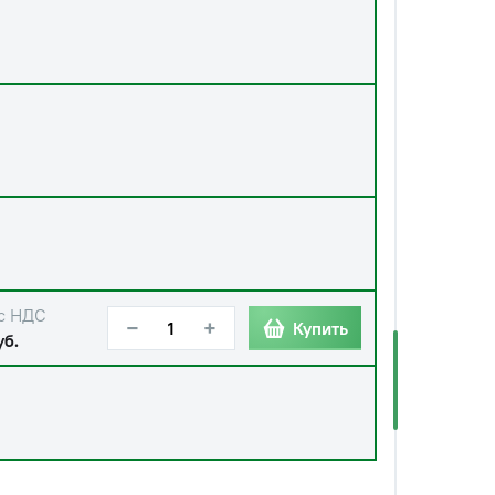
с НДС
−
+
Купить
уб.