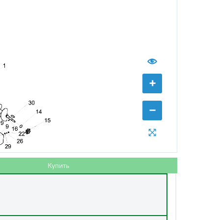
+
−
Купить