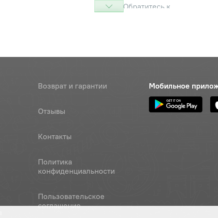
Обратитесь к
консультанту
Т.65Г-6402
Наличие
Обратитесь к
консультанту
0Т.65Г-6402
Наличие
Возврат и гарантии
Мобильное прило
Обратитесь к
консультанту
Отзывы
6.01-11371
Наличие
Обратитесь к
Контакты
консультанту
Политика
8.01-11371
Наличие
конфиденциальности
Обратитесь к
консультанту
Пользовательское
соглашение
10х8х36-23360
Наличие
а