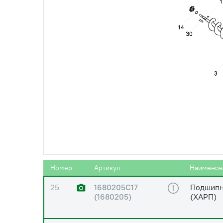
21
БолтМ8-6ех35-
Болт М8
7802
22
ГайкаМ6-6G-5915
Гайка М6
23
ГайкаМ8-6G-5915
Гайка М8
24
ГайкаМ10-6G-5915
Гайка М1
Номер
Артикул
Наименов
25
1680205С17
Подшипн
(1680205)
(ХАРП)