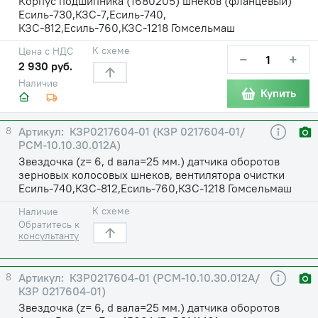
Корпус подшипника (1680205) шнеков (фланцевый)
Есиль-730,КЗС-7,Есиль-740,
КЗС-812,Есиль-760,КЗС-1218 Гомсельмаш
К схеме
Цена с НДС
−
+
2 930 руб.
Наличие
Купить
8
КЗР0217604-01 (КЗР 0217604-01/
РСМ-10.10.30.012А)
Звездочка (z= 6, d вала=25 мм.) датчика оборотов
зерновых колосовых шнеков, вентилятора очистки
Есиль-740,КЗС-812,Есиль-760,КЗС-1218 Гомсельмаш
К схеме
Наличие
Обратитесь к
консультанту
8
КЗР0217604-01 (РСМ-10.10.30.012А/
КЗР 0217604-01)
Звездочка (z= 6, d вала=25 мм.) датчика оборотов