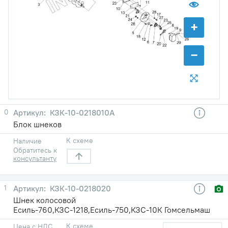
+
−
0
КЗК-10-0218010А
Блок шнеков
К схеме
Наличие
Обратитесь к
консультанту
1
КЗК-10-0218020
Шнек колосовой
Есиль-760,КЗС-1218,Есиль-750,КЗС-10К Гомсельмаш
К схеме
Цена с НДС