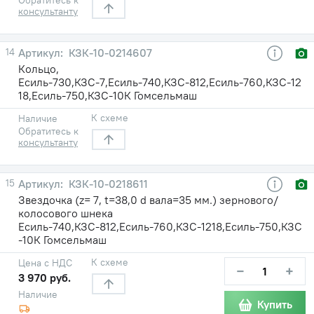
консультанту
14
КЗК-10-0214607
Кольцо,
Есиль-730,КЗС-7,Есиль-740,КЗС-812,Есиль-760,КЗС-12
18,Есиль-750,КЗС-10К Гомсельмаш
К схеме
Наличие
Обратитесь к
консультанту
15
КЗК-10-0218611
Звездочка (z= 7, t=38,0 d вала=35 мм.) зернового/
колосового шнека
Есиль-740,КЗС-812,Есиль-760,КЗС-1218,Есиль-750,КЗС
-10К Гомсельмаш
К схеме
Цена с НДС
−
+
3 970 руб.
Наличие
Купить