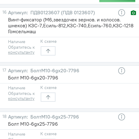
16
ПДВ0123607 (ПДВ 0123607)
Винт-фиксатор (М6,звездочек зернов. и колосов.
шнеков) КЗС-7,Есиль-812,КЗС-740,Есиль-760,КЗС-1218
Гомсельмаш
К схеме
Наличие
Обратитесь к
консультанту
17
БолтМ10-6gх20-7796
Болт М10-6gх20-7796
К схеме
Наличие
Обратитесь к
консультанту
18
БолтМ10-6gх25-7796
Болт М10-6gх25-7796
К схеме
Наличие