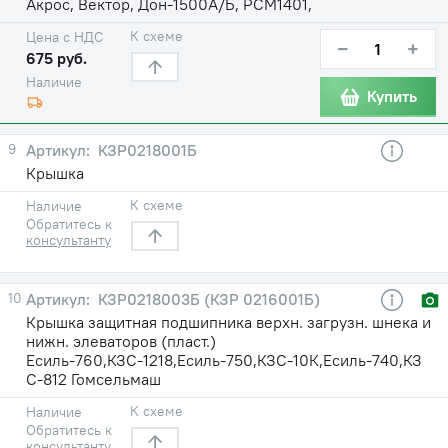
Акрос, Вектор, Дон-1500А/Б, РСМ1401,
К схеме
Цена с НДС
−
+
675 руб.
Наличие
Купить
9
КЗР0218001Б
Крышка
К схеме
Наличие
Обратитесь к
консультанту
10
КЗР0218003Б (КЗР 0216001Б)
Крышка защитная подшипника верхн. загрузн. шнека и
нижн. элеваторов (пласт.)
Есиль-760,КЗС-1218,Есиль-750,КЗС-10К,Есиль-740,КЗ
С-812 Гомсельмаш
К схеме
Наличие
Обратитесь к
консультанту