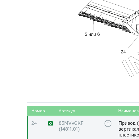
20
1.2-19853
Масленк
21
6-16b12х40-9650
Ось 6-16
22
ВинтМ8х20-10.9
Винт М8
23
ШайбаA8
Шайба п
Номер
Артикул
Наименов
24
85MVvGKF
Привод (
(14811.01)
вертикал
пластик