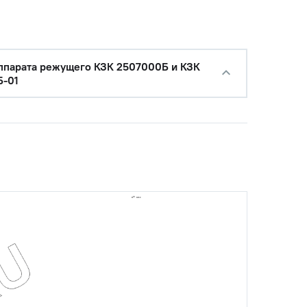
ппарата режущего КЗК 2507000Б и КЗК
Б-01
1