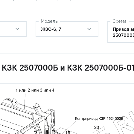
консультанту
3,2х20-397
Наличие
Модель
Схема
Обратитесь к
ЖЗС-6, 7
Привод а
консультанту
2507000
4х22-397
Наличие
Обратитесь к
консультанту
 КЗК 2507000Б и КЗК 2507000Б-0
4х28-397
Наличие
Обратитесь к
консультанту
Наличие
Обратитесь к
консультанту
В35-13940
Наличие
Обратитесь к