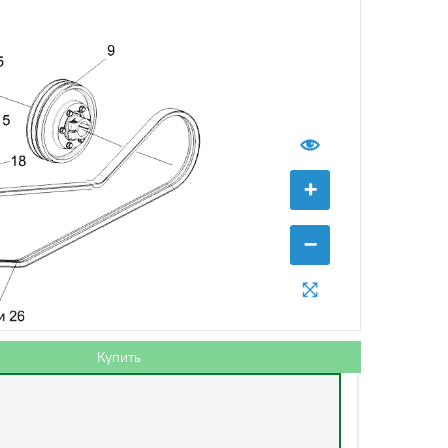
+
−
Купить