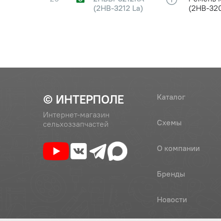
(2НВ-3212 La)
(2НВ-32
27
80-6809100-11
Амортиза
(80-6809100-10
(длинны
(ас20-
050.00.000))
27
80-6809100-11
Амортиз
Белкард
© ИНТЕРПОЛЕ
Каталог
Интернет-магазин
Схемы
сельхоззапчастей
О компании
Бренды
Новости