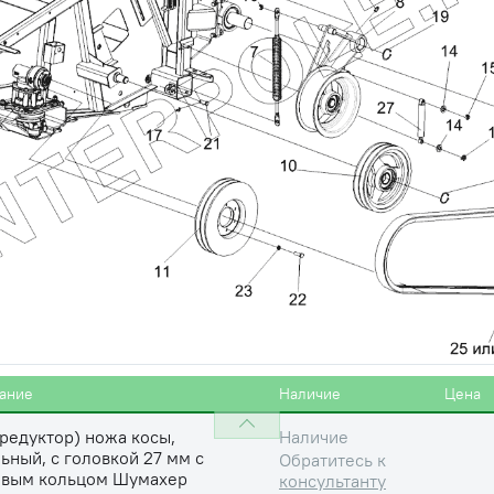
консультанту
а
Наличие
Обратитесь к
консультанту
 b12х40-9650
Наличие
Обратитесь к
консультанту
х20-10.9
Наличие
Обратитесь к
консультанту
ружинная A 8
Наличие
Обратитесь к
консультанту
ание
Наличие
Цена
редуктор) ножа косы,
Наличие
ьный, с головкой 27 мм с
Обратитесь к
овым кольцом Шумахер
консультанту