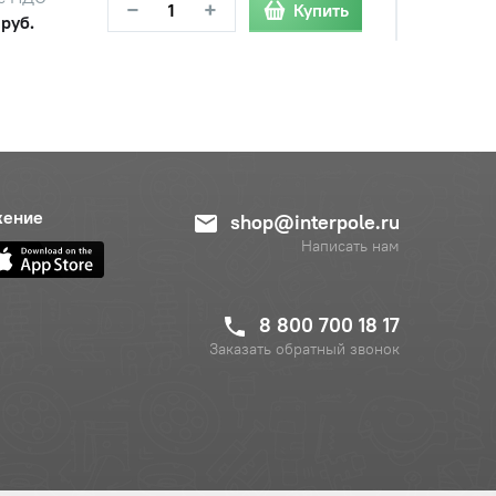
−
+
Купить
 руб.
с НДС
−
+
Купить
руб.
жение
shop@interpole.ru
Написать нам
8 800 700 18 17
Заказать обратный звонок