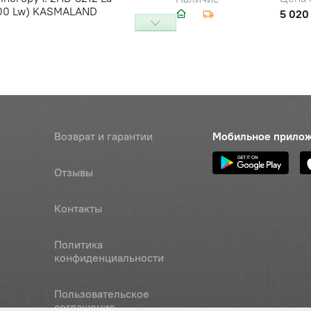
00 Lw) KASMALAND
5 020
тор сиденья (L=185мм)
Наличие
й)
Обратитесь к
консультанту
атор сиденья (длинный)
Цена 
Наличие
2 840 
Возврат и гарантии
Мобильное прило
Отзывы
Контакты
Политика
конфиденциальности
Пользовательское
соглашение