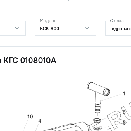
Модель
Схема
КСК-600
Гидронас
й КГС 0108010А
сос трехсекционный
Наличие
Обратитесь к
консультанту
Наличие
Обратитесь к
консультанту
ина гидросистемы