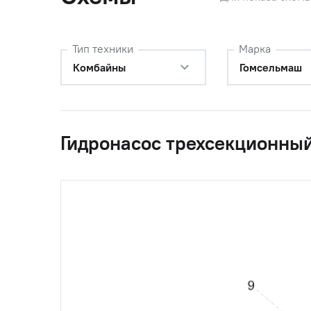
Тип техники
Марка
Комбайны
Гомсельмаш
Гидронасос трехсекционны
0
КГС0108010А
Гидрона
1
КГС0108150
Тройник
2
КЗК-12-0601330
Крестов