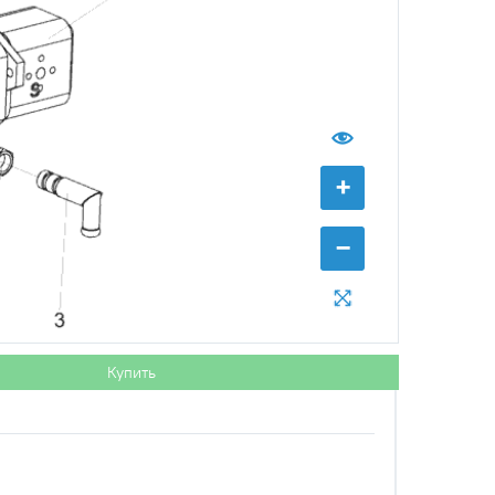
КЗС-10К
Обратитесь к
консультанту
+
−
Купить