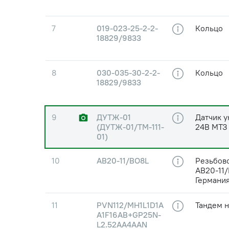
7
019-023-25-2-2-
Кольцо
18829/9833
8
030-035-30-2-2-
Кольцо
18829/9833
9
ДУТЖ-01
Датчик у
(ДУТЖ-01/ТМ-111-
24В МТЗ
01)
10
АВ20-11/ВО8L
Резьбов
АВ20-11/
Германия
11
PVN112/MH1L1D1A
Тандем 
A1F16AB+GP25N-
L2.52AA4AAN