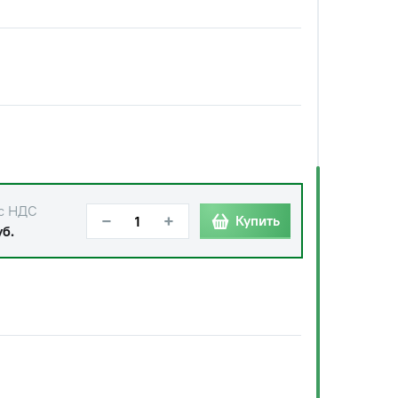
с НДС
−
+
Купить
уб.