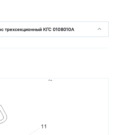
ос трехсекционный КГС 0108010А
Наличие