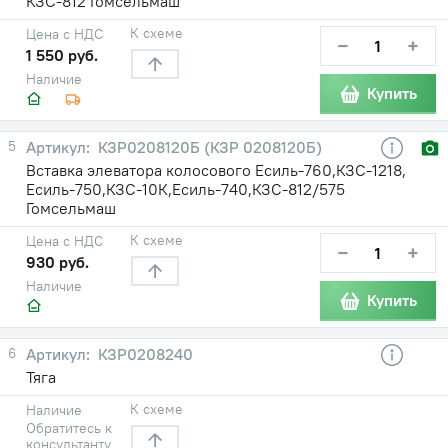
КЗС-812 Гомсельмаш
К схеме
Цена с НДС
−
+
1 550 руб.
Наличие
Купить
5
КЗР0208120Б (КЗР 0208120Б)
Вставка элеватора колосового Есиль-760,КЗС-1218,
Есиль-750,КЗС-10К,Есиль-740,КЗС-812/575
Гомсельмаш
К схеме
Цена с НДС
−
+
930 руб.
Наличие
Купить
6
КЗР0208240
Тяга
К схеме
Наличие
Обратитесь к
консультанту