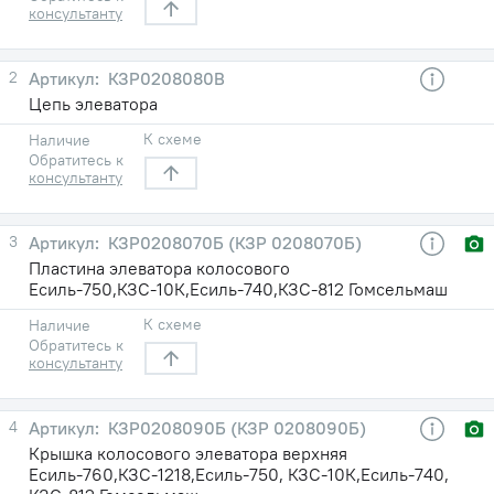
консультанту
2
КЗР0208080В
Цепь элеватора
К схеме
Наличие
Обратитесь к
консультанту
3
КЗР0208070Б (КЗР 0208070Б)
Пластина элеватора колосового
Есиль-750,КЗС-10К,Есиль-740,КЗС-812 Гомсельмаш
К схеме
Наличие
Обратитесь к
консультанту
4
КЗР0208090Б (КЗР 0208090Б)
Крышка колосового элеватора верхняя
Есиль-760,КЗС-1218,Есиль-750, КЗС-10К,Есиль-740,