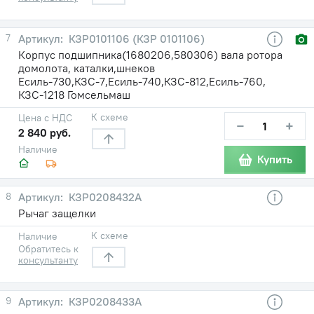
7
КЗР0101106 (КЗР 0101106)
Корпус подшипника(1680206,580306) вала ротора
домолота, каталки,шнеков
Есиль-730,КЗС-7,Есиль-740,КЗС-812,Есиль-760,
КЗС-1218 Гомсельмаш
К схеме
Цена с НДС
−
+
2 840 руб.
Наличие
Купить
8
КЗР0208432А
Рычаг защелки
К схеме
Наличие
Обратитесь к
консультанту
9
КЗР0208433А