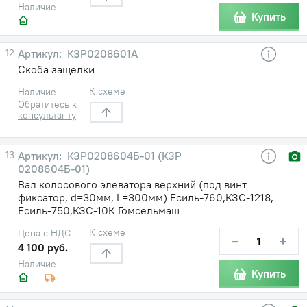
Наличие
Купить
12
КЗР0208601А
Скоба защелки
К схеме
Наличие
Обратитесь к
консультанту
13
КЗР0208604Б-01 (КЗР
0208604Б-01)
Вал колосового элеватора верхний (под винт
фиксатор, d=30мм, L=300мм) Есиль-760,КЗС-1218,
Есиль-750,КЗС-10К Гомсельмаш
К схеме
Цена с НДС
−
+
4 100 руб.
Наличие
Купить