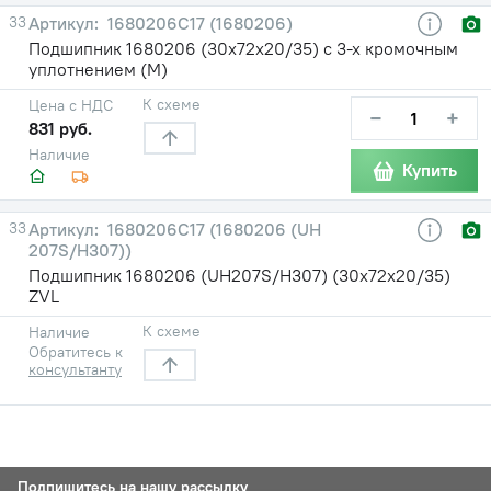
33
1680206С17 (1680206)
Подшипник 1680206 (30х72х20/35) с 3-х кромочным
уплотнением (М)
К схеме
Цена с НДС
−
+
831 руб.
Наличие
Купить
33
1680206С17 (1680206 (UH
207S/H307))
Подшипник 1680206 (UH207S/H307) (30х72х20/35)
ZVL
К схеме
Наличие
Обратитесь к
консультанту
Подпишитесь на нашу рассылку