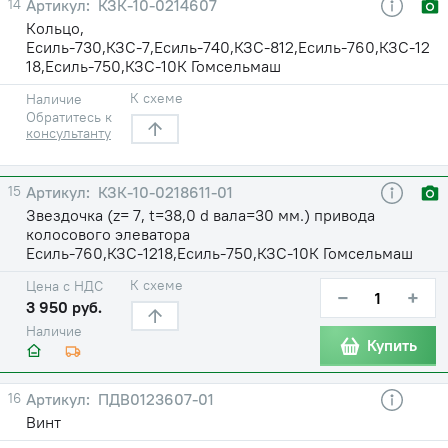
14
КЗК-10-0214607
Кольцо,
Есиль-730,КЗС-7,Есиль-740,КЗС-812,Есиль-760,КЗС-12
18,Есиль-750,КЗС-10К Гомсельмаш
К схеме
Наличие
Обратитесь к
консультанту
15
КЗК-10-0218611-01
Звездочка (z= 7, t=38,0 d вала=30 мм.) привода
колосового элеватора
Есиль-760,КЗС-1218,Есиль-750,КЗС-10К Гомсельмаш
К схеме
Цена с НДС
−
+
3 950 руб.
Наличие
Купить
16
ПДВ0123607-01
Винт