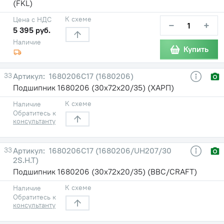
(FKL)
К схеме
Цена с НДС
−
+
5 395 руб.
Наличие
Купить
33
1680206С17 (1680206)
Подшипник 1680206 (30х72х20/35) (ХАРП)
К схеме
Наличие
Обратитесь к
консультанту
33
1680206С17 (1680206/UH207/30
2S.H.T)
Подшипник 1680206 (30х72х20/35) (BBC/CRAFT)
К схеме
Наличие
Обратитесь к
консультанту