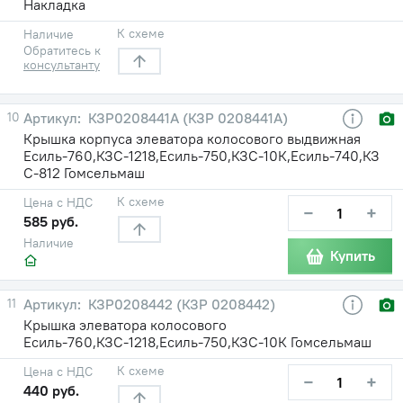
Накладка
К схеме
Наличие
Обратитесь к
консультанту
10
КЗР0208441А (КЗР 0208441А)
Крышка корпуса элеватора колосового выдвижная
Есиль-760,КЗС-1218,Есиль-750,КЗС-10К,Есиль-740,КЗ
С-812 Гомсельмаш
К схеме
Цена с НДС
−
+
585 руб.
Наличие
Купить
11
КЗР0208442 (КЗР 0208442)
Крышка элеватора колосового
Есиль-760,КЗС-1218,Есиль-750,КЗС-10К Гомсельмаш
К схеме
Цена с НДС
−
+
440 руб.