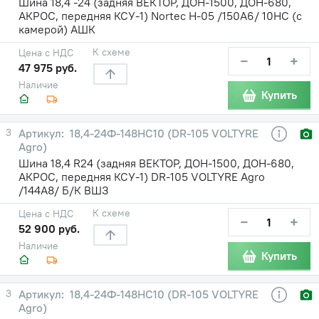
Шина 18,4 -24 (задняя ВЕКТОР, ДОН-1500, ДОН-680,
АКРОС, передняя КСУ-1) Nortec H-05 /150A6/ 10НС (с
камерой) АШК
К схеме
Цена с НДС
−
+
47 975 руб.
Наличие
Купить
3
18,4-24Ф-148НС10 (DR-105 VOLTYRE
Agro)
Шина 18,4 R24 (задняя ВЕКТОР, ДОН-1500, ДОН-680,
АКРОС, передняя КСУ-1) DR-105 VOLTYRE Agro
/144А8/ Б/К ВШЗ
К схеме
Цена с НДС
−
+
52 900 руб.
Наличие
Купить
3
18,4-24Ф-148НС10 (DR-105 VOLTYRE
Agro)