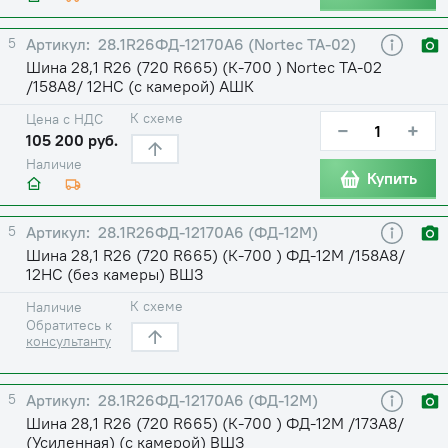
5
28.1R26ФД-12170А6 (Nortec TA-02)
Шина 28,1 R26 (720 R665) (К-700 ) Nortec TA-02
/158А8/ 12НС (с камерой) АШК
К схеме
Цена с НДС
−
+
105 200 руб.
Наличие
Купить
5
28.1R26ФД-12170А6 (ФД-12М)
Шина 28,1 R26 (720 R665) (К-700 ) ФД-12М /158A8/
12НС (без камеры) ВШЗ
К схеме
Наличие
Обратитесь к
консультанту
5
28.1R26ФД-12170А6 (ФД-12М)
Шина 28,1 R26 (720 R665) (К-700 ) ФД-12М /173A8/
(Усиленная) (с камерой) ВШЗ