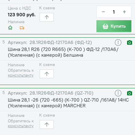
К схеме
Цена с НДС
−
+
123 900 руб.
Наличие
Купить
5
28.1R26ФД-12170А6 (ФД-12)
Шина 28,1 R26 (720 R665) (К-700 ) ФД-12 /170A6/
(Усиленная) (с камерой) Белшина
К схеме
Наличие
Обратитесь к
консультанту
5
28.1R26ФД-12170А6 (QZ-710)
Шина 28,1 -26 (720 -665) (К-700 ) QZ-710 /161A8/ 14НС
(Усиленная) (с камерой) MARCHER
К схеме
Наличие
Обратитесь к
консультанту