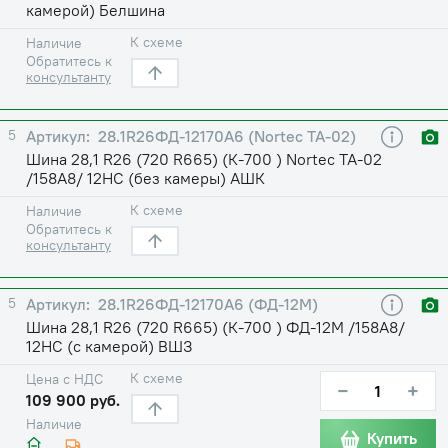
камерой) Белшина
К схеме
Наличие
Обратитесь к
консультанту
5
28.1R26ФД-12170А6 (Nortec TA-02)
Шина 28,1 R26 (720 R665) (К-700 ) Nortec TA-02
/158А8/ 12НС (без камеры) АШК
К схеме
Наличие
Обратитесь к
консультанту
5
28.1R26ФД-12170А6 (ФД-12М)
Шина 28,1 R26 (720 R665) (К-700 ) ФД-12М /158A8/
12НС (с камерой) ВШЗ
К схеме
Цена с НДС
−
+
109 900 руб.
Наличие
Купить