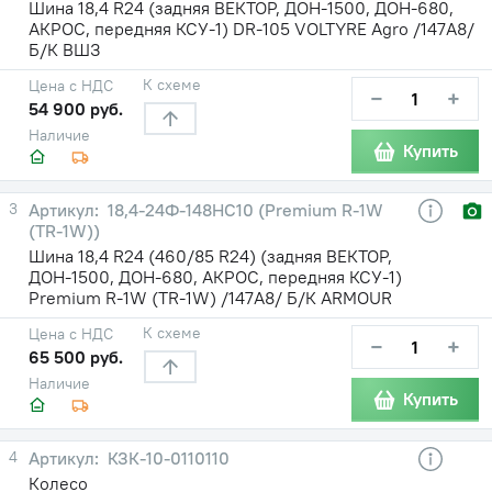
Шина 18,4 R24 (задняя ВЕКТОР, ДОН-1500, ДОН-680,
АКРОС, передняя КСУ-1) DR-105 VOLTYRE Agro /147А8/
Б/К ВШЗ
К схеме
Цена с НДС
−
+
54 900 руб.
Наличие
Купить
3
18,4-24Ф-148НС10 (Premium R-1W
(TR-1W))
Шина 18,4 R24 (460/85 R24) (задняя ВЕКТОР,
ДОН-1500, ДОН-680, АКРОС, передняя КСУ-1)
Premium R-1W (TR-1W) /147А8/ Б/К ARMOUR
К схеме
Цена с НДС
−
+
65 500 руб.
Наличие
Купить
4
КЗК-10-0110110
Колесо