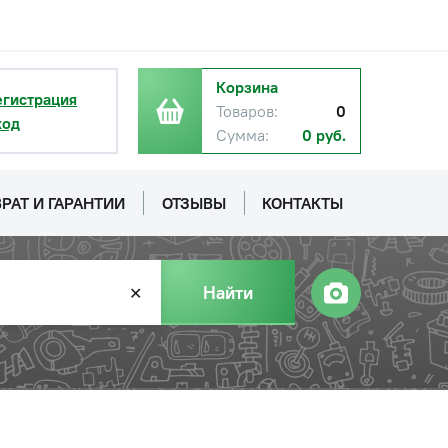
Цена с НДС
−
+
Купить
42 150 руб.
Корзина
егистрация
Товаров:
0
ход
Сумма:
0 руб.
РАТ И ГАРАНТИИ
ОТЗЫВЫ
КОНТАКТЫ
Найти
✕