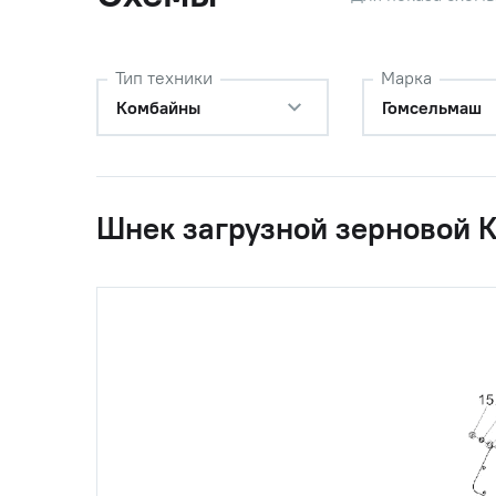
15
ГайкаМ6-6G-5915
Гайка М6
Тип техники
Марка
16
ГайкаМ8-6G-5915
Гайка М8
Комбайны
Гомсельмаш
17
ГайкаМ10-6G-5915
Гайка М1
Шнек загрузной зерновой 
18
Шайба6Т.65Г-640
Шайба 6
2
19
Шайба8Т.65Г-6402
Шайба 8
20
Шайба10Т.65Г-640
Шайба 1