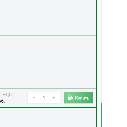
с НДС
−
+
Купить
уб.