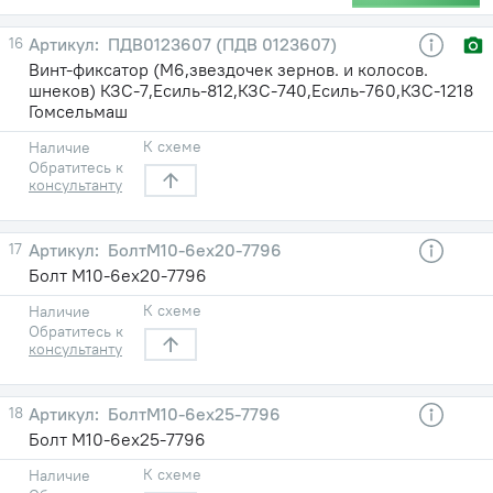
16
ПДВ0123607 (ПДВ 0123607)
Винт-фиксатор (М6,звездочек зернов. и колосов.
шнеков) КЗС-7,Есиль-812,КЗС-740,Есиль-760,КЗС-1218
Гомсельмаш
К схеме
Наличие
Обратитесь к
консультанту
17
БолтМ10-6ех20-7796
Болт М10-6ех20-7796
К схеме
Наличие
Обратитесь к
консультанту
18
БолтМ10-6ех25-7796
Болт М10-6ех25-7796
К схеме
Наличие