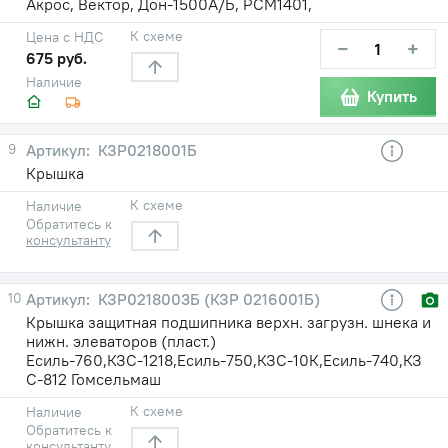
Акрос, Вектор, Дон-1500А/Б, РСМ1401,
К схеме
Цена с НДС
−
+
675 руб.
Наличие
Купить
9
КЗР0218001Б
Крышка
К схеме
Наличие
Обратитесь к
консультанту
10
КЗР0218003Б (КЗР 0216001Б)
Крышка защитная подшипника верхн. загрузн. шнека и
нижн. элеваторов (пласт.)
Есиль-760,КЗС-1218,Есиль-750,КЗС-10К,Есиль-740,КЗ
С-812 Гомсельмаш
К схеме
Наличие
Обратитесь к
консультанту