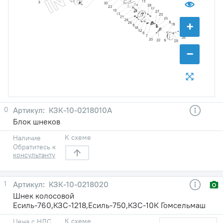
+
−
0
КЗК-10-0218010А
Блок шнеков
К схеме
Наличие
Обратитесь к
консультанту
1
КЗК-10-0218020
Шнек колосовой
Есиль-760,КЗС-1218,Есиль-750,КЗС-10К Гомсельмаш
К схеме
Цена с НДС