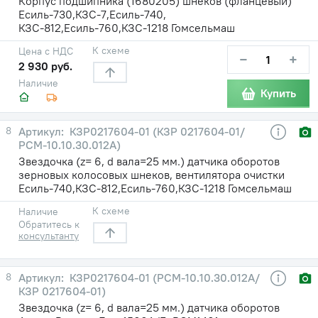
Корпус подшипника (1680205) шнеков (фланцевый)
Есиль-730,КЗС-7,Есиль-740,
КЗС-812,Есиль-760,КЗС-1218 Гомсельмаш
К схеме
Цена с НДС
−
+
2 930 руб.
Наличие
Купить
8
КЗР0217604-01 (КЗР 0217604-01/
РСМ-10.10.30.012А)
Звездочка (z= 6, d вала=25 мм.) датчика оборотов
зерновых колосовых шнеков, вентилятора очистки
Есиль-740,КЗС-812,Есиль-760,КЗС-1218 Гомсельмаш
К схеме
Наличие
Обратитесь к
консультанту
8
КЗР0217604-01 (РСМ-10.10.30.012А/
КЗР 0217604-01)
Звездочка (z= 6, d вала=25 мм.) датчика оборотов