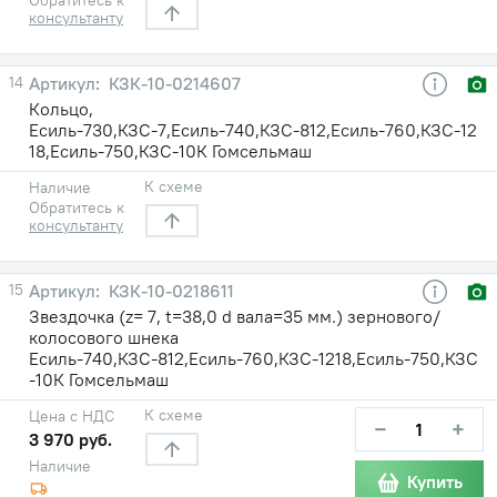
консультанту
14
КЗК-10-0214607
Кольцо,
Есиль-730,КЗС-7,Есиль-740,КЗС-812,Есиль-760,КЗС-12
18,Есиль-750,КЗС-10К Гомсельмаш
К схеме
Наличие
Обратитесь к
консультанту
15
КЗК-10-0218611
Звездочка (z= 7, t=38,0 d вала=35 мм.) зернового/
колосового шнека
Есиль-740,КЗС-812,Есиль-760,КЗС-1218,Есиль-750,КЗС
-10К Гомсельмаш
К схеме
Цена с НДС
−
+
3 970 руб.
Наличие
Купить