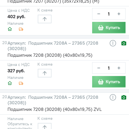
Подшипник 7207 (30207) (35х72х18,25) (М)
К схеме
Цена с НДС
−
+
402 руб.
Наличие
Купить
20
Подшипник 7208А – 27365 (7208
(30208))
Подшипник 7208 (30208) (40х80х19,75)
К схеме
Цена с НДС
−
+
327 руб.
Наличие
Купить
20
Подшипник 7208А – 27365 (7208
(30208))
Подшипник 7208 (30208) (40х80х19,75) ZVL
К схеме
Наличие
Обратитесь к
консультанту