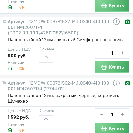
Наличие
Купить
15
12MDW 003781532-М.1.0340-410 100
001 №42607174
(Р902.00.000\42607182\16500)
Палец двойной 12мм закрытый Симферопольсельмаш
К схеме
Цена с НДС
−
+
900 руб.
Наличие
Купить
15
12MDW 003781532-М.1.0340-410 100
001 №42607174 (17744.01)
Палец двойной 12мм. закрытый, черный, короткий,
Шумахер
К схеме
Цена с НДС
−
+
1 592 руб.
Наличие
Купить