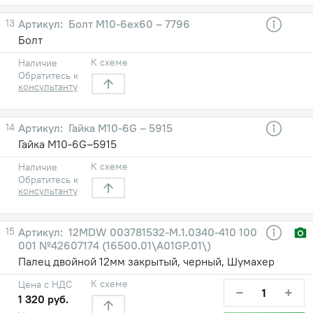
13
Болт М10-6eх60 – 7796
Болт
К схеме
Наличие
Обратитесь к
консультанту
14
Гайка М10-6G – 5915
Гайка М10-6G–5915
К схеме
Наличие
Обратитесь к
консультанту
15
12MDW 003781532-М.1.0340-410 100
001 №42607174 (16500.01\A01GP.01\)
Палец двойной 12мм закрытый, черный, Шумахер
К схеме
Цена с НДС
−
+
1 320 руб.