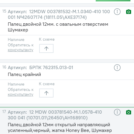
15
12MDW 003781532-М.1.0340-410 100
001 №42607174 (18111.05\AXE37174)
Палец двойной 12мм. с овальным отверстием
Шумахер
К схеме
Наличие
Обратитесь к
консультанту
16
БРПК 762315.013-01
Палец крайний
К схеме
Наличие
Обратитесь к
консультанту
17
12 MDW 003781540-М.1.0578-410
300 041 (10701.01\26450\AH168910)
Палец двойной 12мм открытый направляющий
усиленный,черный, жатка Honey Bee, Шумахер