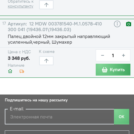
Обратитесь к
консультанту
17
12 MDW 003781540-М.1.0578-410
300 041 (19436.01\19436.03)
Палец двойной 12мм закрытый направляющий
усиленный,черный, Шумахер
К схеме
Цена с НДС
−
+
3 348 руб.
Наличие
Купить
Подпишитесь на нашу рассылку
E-mail
ОК