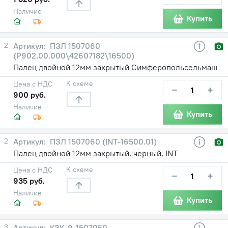
Наличие
Купить
2
ПЗЛ 1507060
(Р902.00.000\42607182\16500)
Палец двойной 12мм закрытый Симферопольсельмаш
К схеме
Цена с НДС
−
+
900 руб.
Наличие
Купить
2
ПЗЛ 1507060 (INT-16500.01)
Палец двойной 12мм закрытый, черный, INT
К схеме
Цена с НДС
−
+
935 руб.
Наличие
Купить
3
КЗК-9-1507050