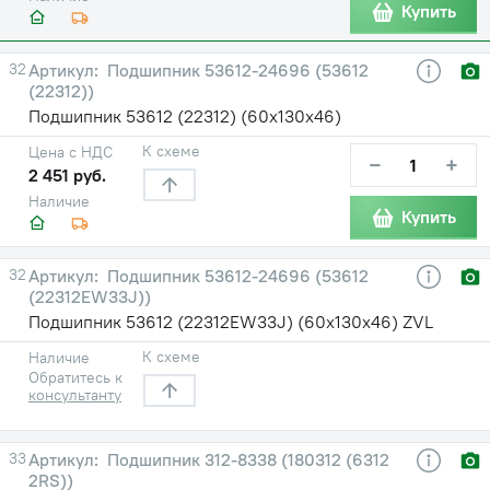
Купить
32
Подшипник 53612-24696 (53612
(22312))
Подшипник 53612 (22312) (60х130х46)
К схеме
Цена с НДС
−
+
2 451 руб.
Наличие
Купить
32
Подшипник 53612-24696 (53612
(22312EW33J))
Подшипник 53612 (22312EW33J) (60х130х46) ZVL
К схеме
Наличие
Обратитесь к
консультанту
33
Подшипник 312-8338 (180312 (6312
2RS))