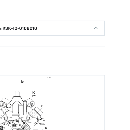
ь КЗК-10-0106010
с НДС
−
+
Купить
уб.
с НДС
−
+
Купить
б.