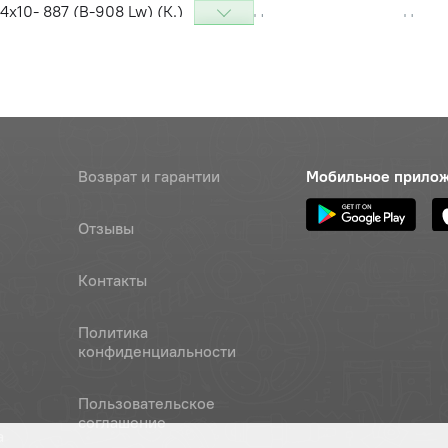
4х10- 887 (В-908 Lw) (К.)
Цена 
Наличие
210 ру
4х10- 887 (Rubena)
Цена 
Наличие
806 р
Возврат и гарантии
Мобильное прило
14х10- 887 KASMALAND
Цена 
Наличие
410 ру
Отзывы
4х13-1600 (К.)
Цена 
Наличие
Контакты
330 р
Политика
4х13-1600 зубчатый (Rubena)
конфиденциальности
Цена 
Наличие
2 597 
Пользовательское
соглашение
а
4х13-1600 зубчатый (Яр.)
Наличие