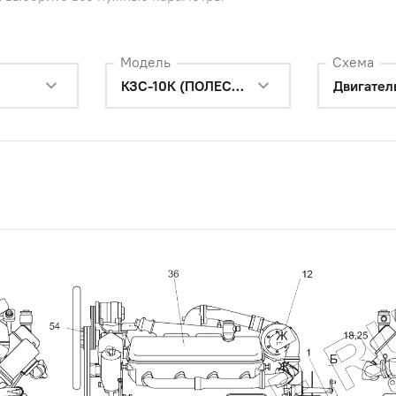
Обратитесь к
консультанту
6-6G-5915
Наличие
Модель
Схема
Обратитесь к
КЗС-10К (ПОЛЕСЬЕ)
Двигател
консультанту
авления масла/воздуха (0-10)
Цена 
Наличие
-700, РСМ
638 р
авления масла/воздуха (0-10)
Наличие
-700, РСМ
Обратитесь к
консультанту
емпературы воды МТЗ, К-700,
Цена 
Наличие
287 ру
температуры охлаждающей
Наличие
и
Обратитесь к