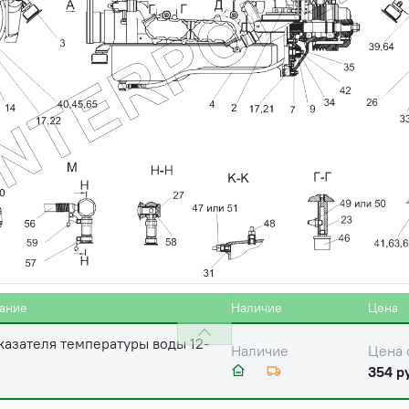
70,Т-150,МТЗ-100,ДТ-75,К-701
консультанту
аварийной температуры
Цена 
Наличие
и 12-24В МТЗ
385 р
варийного давления масла
Наличие
,К-700,КАМАЗ
Обратитесь к
консультанту
варийного давления масла
Цена 
Наличие
2) КАМАЗ
184 ру
варийного давления масла
Цена 
Наличие
) МТЗ
203 р
ание
Наличие
Цена
казателя температуры воды 12-
Цена 
Наличие
354 р