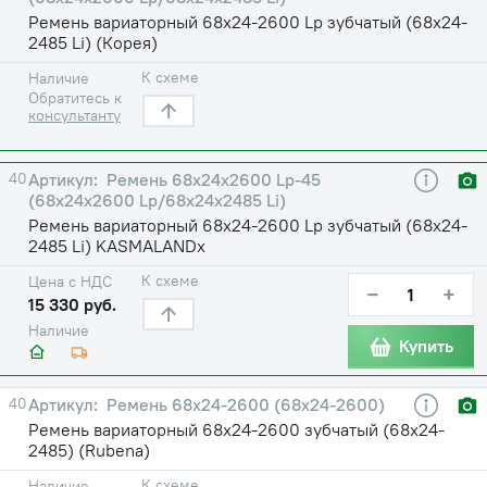
Ремень вариаторный 68х24-2600 Lp зубчатый (68х24-
2485 Li) (Корея)
К схеме
Наличие
Обратитесь к
консультанту
40
Ремень 68х24х2600 Lp-45
(68х24х2600 Lp/68х24х2485 Li)
Ремень вариаторный 68х24-2600 Lp зубчатый (68х24-
2485 Li) KASMALANDх
К схеме
Цена с НДС
−
+
15 330 руб.
Наличие
Купить
40
Ремень 68х24-2600 (68х24-2600)
Ремень вариаторный 68х24-2600 зубчатый (68х24-
2485) (Rubena)
К схеме
Наличие