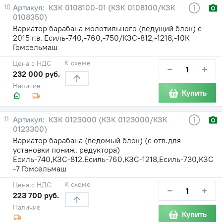
10
КЗК 0108100-01 (КЗК 0108100/КЗК
0108350)
Вариатор барабана молотильного (ведущий блок) с
2015 г.в. Есиль-740,-760,-750/КЗС-812,-1218,-10К
Гомсельмаш
К схеме
Цена с НДС
−
+
232 000 руб.
Наличие
Купить
11
КЗК 0123000 (КЗК 0123000/КЗК
0123300)
Вариатор барабана (ведомый блок) (с отв.для
установки пониж. редуктора)
Есиль-740,КЗС-812,Есиль-760,КЗС-1218,Есиль-730,КЗС
-7 Гомсельмаш
К схеме
Цена с НДС
−
+
223 700 руб.
Наличие
Купить