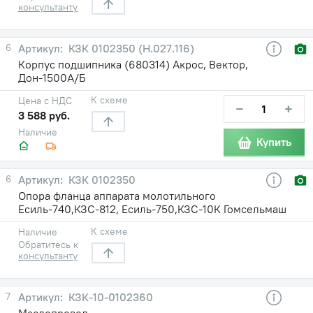
консультанту
6
КЗК 0102350 (Н.027.116)
Корпус подшипника (680314) Акрос, Вектор,
Дон-1500А/Б
К схеме
Цена с НДС
−
+
3 588 руб.
Наличие
Купить
6
КЗК 0102350
Опора фланца аппарата молотильного
Есиль-740,КЗС-812, Есиль-750,КЗС-10К Гомсельмаш
К схеме
Наличие
Обратитесь к
консультанту
7
КЗК-10-0102360
Маслопровод