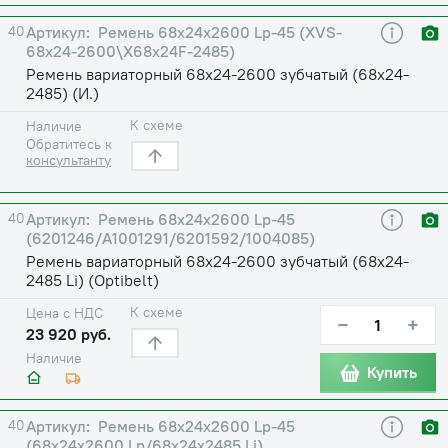
40
Ремень 68х24х2600 Lp-45 (XVS-
68х24-2600\X68х24F-2485)
Ремень вариаторный 68х24-2600 зубчатый (68х24-
2485) (И.)
К схеме
Наличие
Обратитесь к
консультанту
40
Ремень 68х24х2600 Lp-45
(6201246/A1001291/6201592/1004085)
Ремень вариаторный 68х24-2600 зубчатый (68х24-
2485 Li) (Optibelt)
К схеме
Цена с НДС
−
+
23 920 руб.
Наличие
Купить
40
Ремень 68х24х2600 Lp-45
(68х24х2600 Lp/68х24х2485 Li)