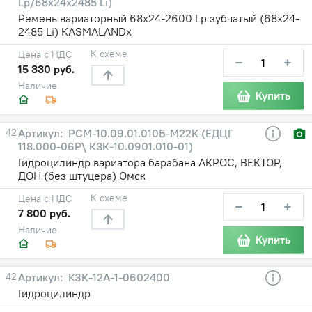
Lp/68х24х2485 Li)
Ремень вариаторный 68х24-2600 Lp зубчатый (68х24-
2485 Li) KASMALANDх
К схеме
Цена с НДС
−
+
15 330 руб.
Наличие
Купить
42
РСМ-10.09.01.010Б-М22К (ЕДЦГ
118.000-06Р\ К3К-10.0901.010-01)
Гидроцилиндр вариатора барабана АКРОС, ВЕКТОР,
ДОН (без штуцера) Омск
К схеме
Цена с НДС
−
+
7 800 руб.
Наличие
Купить
42
КЗК-12А-1-0602400
Гидроцилиндр