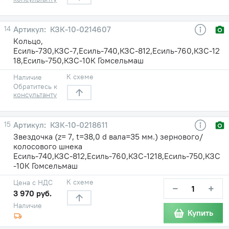
14
КЗК-10-0214607
Кольцо,
Есиль-730,КЗС-7,Есиль-740,КЗС-812,Есиль-760,КЗС-12
18,Есиль-750,КЗС-10К Гомсельмаш
К схеме
Наличие
Обратитесь к
консультанту
15
КЗК-10-0218611
Звездочка (z= 7, t=38,0 d вала=35 мм.) зернового/
колосового шнека
Есиль-740,КЗС-812,Есиль-760,КЗС-1218,Есиль-750,КЗС
-10К Гомсельмаш
К схеме
Цена с НДС
−
+
3 970 руб.
Наличие
Купить