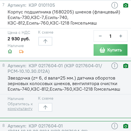
7
КЗР 0101105
Корпус подшипника (1680205) шнеков (фланцевый)
Есиль-730,КЗС-7,Есиль-740,
КЗС-812,Есиль-760,КЗС-1218 Гомсельмаш
К схеме
Цена с НДС
−
+
2 930 руб.
Наличие
Купить
8
КЗР 0217604-01 (КЗР 0217604-01/
РСМ-10.10.30.012А)
Звездочка (z= 6, d вала=25 мм.) датчика оборотов
зерновых колосовых шнеков, вентилятора очистки
Есиль-740,КЗС-812,Есиль-760,КЗС-1218 Гомсельмаш
К схеме
Наличие
Обратитесь к
консультанту
8
КЗР 0217604-01