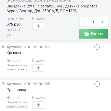
(РСМ-10.10.30.012А/КЗР 0217604-01)
Звездочка (z= 6, d вала=25 мм.) датчика оборотов
Акрос, Вектор, Дон-1500А/Б, РСМ1401,
К схеме
Цена с НДС
−
+
675 руб.
Наличие
Купить
9
КЗР 0218001Б
Крышка
К схеме
Наличие
Обратитесь к
консультанту
10
КЗР 0218003Б
Прокладка
К схеме
Наличие
Обратитесь к
консультанту