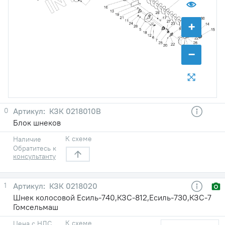
+
−
0
КЗК 0218010В
Блок шнеков
К схеме
Наличие
Обратитесь к
консультанту
1
КЗК 0218020
Шнек колосовой Есиль-740,КЗС-812,Есиль-730,КЗС-7
Гомсельмаш
К схеме
Цена с НДС