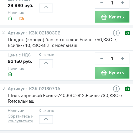
−
+
29 980 руб.
Наличие
Купить
2
КЗК 0218030В
Поддон (корпус) блоков шнеков Есиль-750,КЗС-7,
Есиль-740,КЗС-812 Гомсельмаш
К схеме
Цена с НДС
−
+
93 150 руб.
Наличие
Купить
3
КЗК 0218070А
Шнек зерновой Есиль-740,КЗС-812,Есиль-730,КЗС-7
Гомсельмаш
К схеме
Наличие
Обратитесь к
консультанту