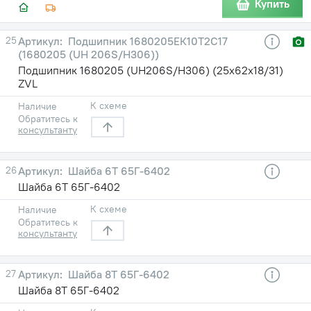
Купить
25
Подшипник 1680205ЕК10Т2С17
(1680205 (UH 206S/H306))
Подшипник 1680205 (UH206S/H306) (25х62х18/31)
ZVL
К схеме
Наличие
Обратитесь к
консультанту
26
Шайба 6Т 65Г-6402
Шайба 6Т 65Г-6402
К схеме
Наличие
Обратитесь к
консультанту
27
Шайба 8Т 65Г-6402
Шайба 8Т 65Г-6402