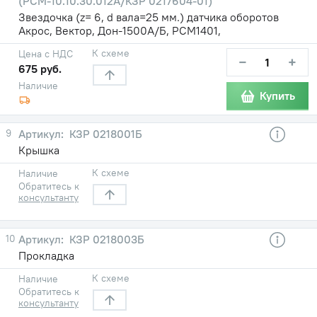
(РСМ-10.10.30.012А/КЗР 0217604-01)
Звездочка (z= 6, d вала=25 мм.) датчика оборотов
Акрос, Вектор, Дон-1500А/Б, РСМ1401,
К схеме
Цена с НДС
−
+
675 руб.
Наличие
Купить
9
КЗР 0218001Б
Крышка
К схеме
Наличие
Обратитесь к
консультанту
10
КЗР 0218003Б
Прокладка
К схеме
Наличие
Обратитесь к
консультанту