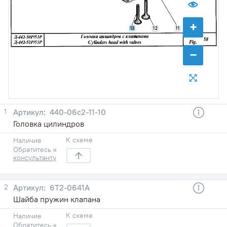
+
13
12
11
−
1
440-06с2-11-10
Головка цилиндров
К схеме
Наличие
Обратитесь к
консультанту
2
6Т2-0641А
Шайба пружин клапана
К схеме
Наличие
Обратитесь к