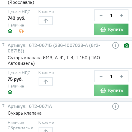
(Ярославль)
К схеме
Цена с НДС
−
+
743 руб.
Наличие
Купить
7
6Т2-0671Б (236-1007028-А (6т2-
0671Б))
Сухарь клапана ЯМЗ, А-41, Т-4, Т-150 (ПАО
Автодизель)
К схеме
Цена с НДС
−
+
75 руб.
Наличие
Купить
7
6Т2-0671А
Сухарь клапана
К схеме
Наличие
Обратитесь к