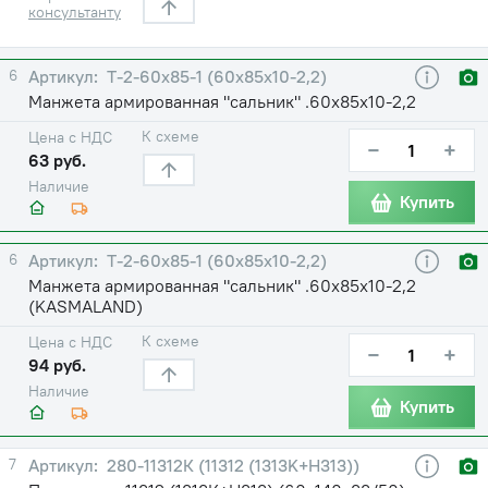
консультанту
6
Т-2-60х85-1 (60х85х10-2,2)
Манжета армированная "сальник" .60х85х10-2,2
К схеме
Цена с НДС
−
+
63 руб.
Наличие
Купить
6
Т-2-60х85-1 (60х85х10-2,2)
Манжета армированная "сальник" .60х85х10-2,2
(KASMALAND)
К схеме
Цена с НДС
−
+
94 руб.
Наличие
Купить
7
280-11312К (11312 (1313K+H313))