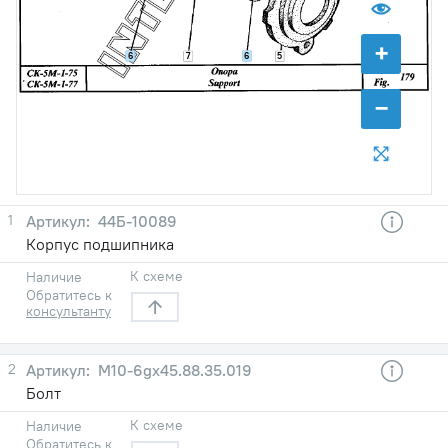
+
6
6
7
5
−
1
44Б-10089
Корпус подшипника
К схеме
Наличие
Обратитесь к
консультанту
2
М10-6gх45.88.35.019
Болт
К схеме
Наличие
Обратитесь к