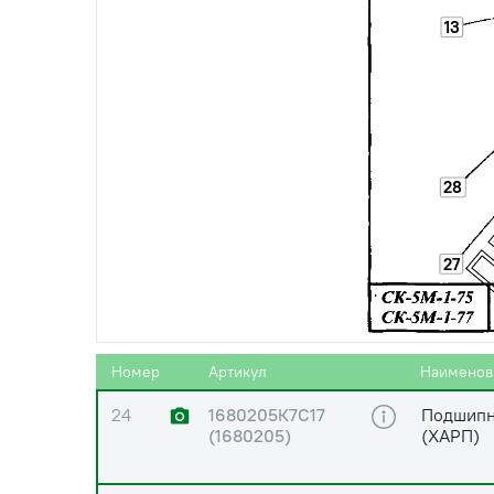
13
24
1680205С17
Подшипн
(1680205
(25х62х1
(UH206/25-
2S.H.T))
24
1680205С17
Подшипн
(1680205)
(BBC/CR
28
24
1680205С17
Подшипни
(1680205)
кромочн
27
24
1680205С17
Подшипн
(1680205 (UH
(25х62х1
206S/H306))
Номер
Артикул
Наименов
24
1680205К7С17
Подшипн
(1680205)
(ХАРП)