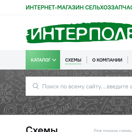
ИНТЕРНЕТ-МАГАЗИН СЕЛЬХОЗЗАПЧА
17
8Т.65Г.019
Шайба
18
8x1,4.01.019
Шайба
КАТАЛОГ
СХЕМЫ
О КОМПАНИИ
19
13Ц6Хр
Масленк
20
60994Б
Клин
21
54-2-19-3Б
Механиз
колосов
Схемы
Для показа схем