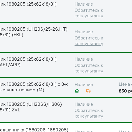
ик 1680205 (25х62х18/31)
Наличие
Обратитесь к
консультанту
ик 1680205 (UH206/25-2S.H.T)
Наличие
8/31) (FKL)
Обратитесь к
консультанту
ик 1680205 (25х62х18/31)
Наличие
AFT/APP)
Обратитесь к
консультанту
к 1680205 (25х62х18/31) с 3-х
Цена 
Наличие
ым уплотнением (М)
850 р
ик 1680205 (UH206S/H306)
Наличие
8/31) ZVL
Обратитесь к
консультанту
подшипника (1580206, 1680205)
Цена 