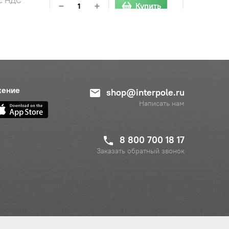
−
+
Купить
б.
жение
shop@interpole.ru
Написать нам
8 800 700 18 17
Заказать обратный звонок