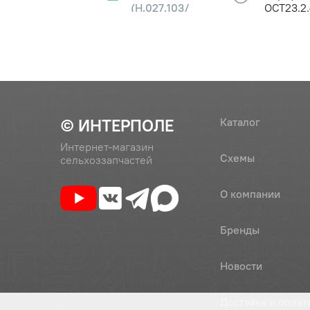
(Н.027.103/
ОСТ23.2.
РСМ-10.27.01.101)
Б, Нива,
26
А54-43758
Крышка
27
М8х30.46.019
Болт
© ИНТЕРПОЛЕ
Каталог
Интернет-магазин
Схемы
сельхоззапчастей
28
М8х40.46.019
Болт
О компании
Бренды
Новости
Доставка и оплат