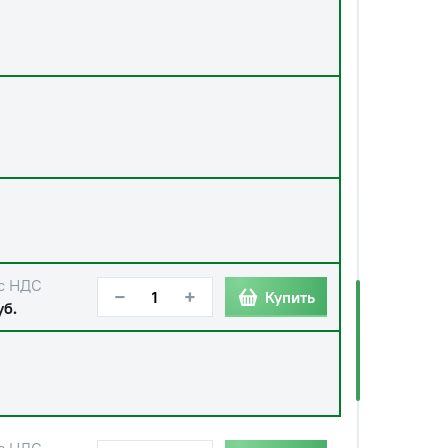
с НДС
−
+
Купить
уб.
с НДС