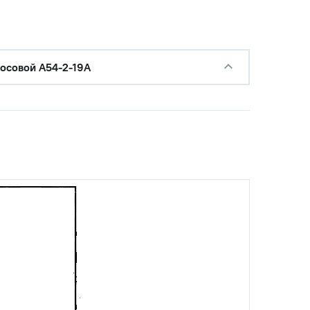
осовой А54-2-19А
с НДС
−
+
Купить
руб.