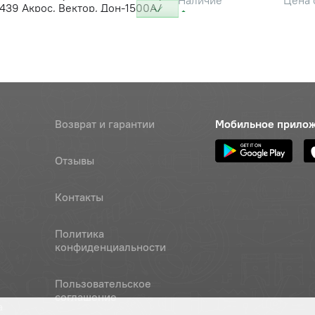
Наличие
439 Акрос, Вектор, Дон-1500А/
601 ру
 Нива-Эффект
Наличие
Обратитесь к
консультанту
Наличие
Возврат и гарантии
Мобильное прило
Обратитесь к
консультанту
Отзывы
Наличие
Обратитесь к
Контакты
консультанту
Политика
конфиденциальности
Пользовательское
соглашение
а