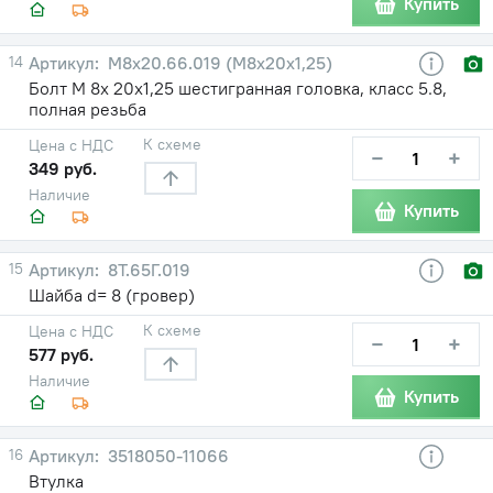
Купить
14
М8х20.66.019 (М8х20х1,25)
Болт М 8х 20х1,25 шестигранная головка, класс 5.8,
полная резьба
К схеме
Цена с НДС
−
+
349 руб.
Наличие
Купить
15
8Т.65Г.019
Шайба d= 8 (гровер)
К схеме
Цена с НДС
−
+
577 руб.
Наличие
Купить
16
3518050-11066
Втулка