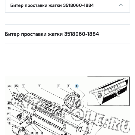
Битер проставки жатки 3518060-1884
Битер проставки жатки 3518060-1884
5
1
25
2
3
4
24
20
21
23
22
6
19
17
18
16