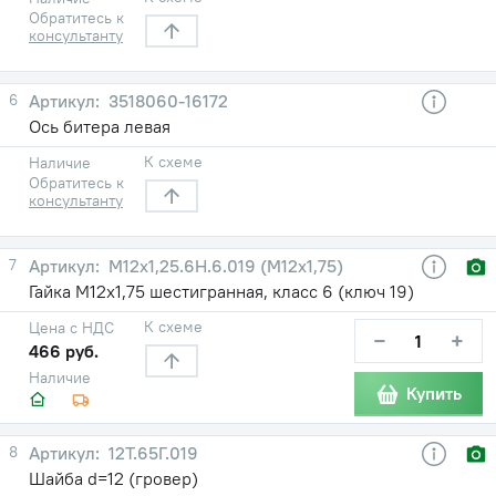
Обратитесь к
консультанту
6
3518060-16172
Ось битера левая
К схеме
Наличие
Обратитесь к
консультанту
7
М12х1,25.6Н.6.019 (М12х1,75)
Гайка М12х1,75 шестигранная, класс 6 (ключ 19)
К схеме
Цена с НДС
−
+
466 руб.
Наличие
Купить
8
12Т.65Г.019
Шайба d=12 (гровер)