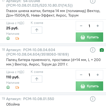
17
54-00348
(РСМ-10.08.01.025/520.10.80.01(14,5))
Глазок шнека жатки, битера 14 мм (полиамид) Вектор,
Дон-1500А/Б, Нива-Эффект, Акрос, Торум
К схеме
Цена с НДС
−
+
25 руб.
Наличие
Купить
18
РСМ-10.08.04.604
(РСМ-10.08.04.604/3518060-16169)
Палец битера приемного, проставки (d=14 мм, L = 200
мм.) Вектор, Акрос, Торум до 2011 г.
К схеме
Цена с НДС
−
+
110 руб.
Наличие
Купить
19
РСМ-10.08.01.550
Обойма