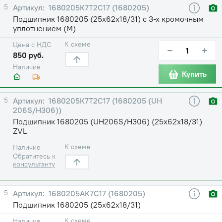
5
1680205К7Т2С17 (1680205)
Подшипник 1680205 (25х62х18/31) с 3-х кромочным
уплотнением (М)
К схеме
Цена с НДС
−
+
850 руб.
Наличие
Купить
5
1680205К7Т2С17 (1680205 (UH
206S/H306))
Подшипник 1680205 (UH206S/H306) (25х62х18/31)
ZVL
К схеме
Наличие
Обратитесь к
консультанту
5
1680205АК7С17 (1680205)
Подшипник 1680205 (25х62х18/31)
К схеме
Наличие