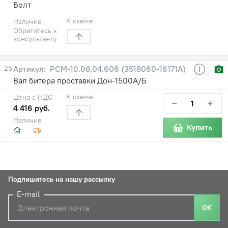
Болт
К схеме
Наличие
Обратитесь к
консультанту
25
РСМ-10.08.04.606 (3518060-16171А)
Вал битера проставки Дон-1500А/Б
К схеме
Цена с НДС
−
+
4 416 руб.
Наличие
Купить
Подпишитесь на нашу рассылку
E-mail
ОК